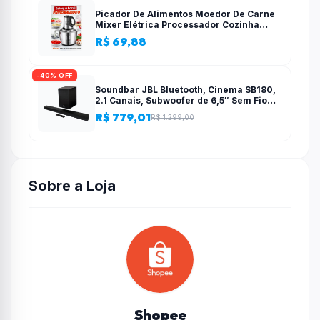
Picador De Alimentos Moedor De Carne
Mixer Elétrica Processador Cozinha
Casa Alho – 110v-220v
R$ 69,88
-40% OFF
Soundbar JBL Bluetooth, Cinema SB180,
2.1 Canais, Subwoofer de 6,5″ Sem Fio
110W RMS
R$ 779,01
R$ 1.299,00
Sobre a Loja
Shopee