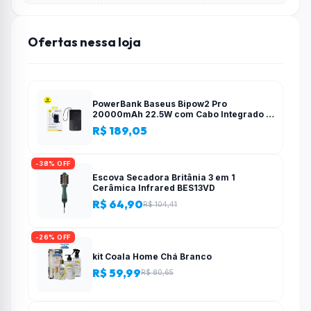
Ofertas nessa loja
PowerBank Baseus Bipow2 Pro
20000mAh 22.5W com Cabo Integrado e
Display Digital EnerFill FC51
R$ 189,05
-38% OFF
Escova Secadora Britânia 3 em 1
Cerâmica Infrared BES13VD
R$ 64,90
R$ 104,41
-26% OFF
kit Coala Home Chá Branco
R$ 59,99
R$ 80,65