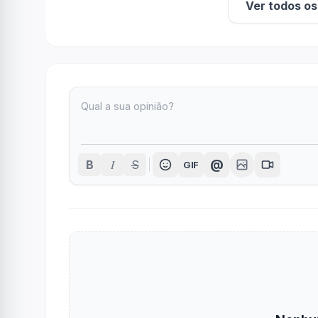
Ver todos o
I
@
B
S
GIF