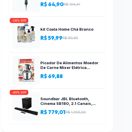
R$ 64,90
R$ 104,41
-26% OFF
kit Coala Home Chá Branco
R$ 59,99
R$ 80,65
Picador De Alimentos Moedor
De Carne Mixer Elétrica
Processador Cozinha Casa
R$ 69,88
Alho – 110v-220v
-40% OFF
Soundbar JBL Bluetooth,
Cinema SB180, 2.1 Canais,
Subwoofer de 6,5″ Sem Fio
R$ 779,01
R$ 1.299,00
110W RMS