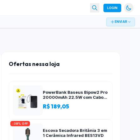
LOGIN
ENVIAR
Ofertas nessa loja
PowerBank Baseus Bipow2 Pro
20000mAh 22.5W com Cabo
Integrado e Display Digital
R$ 189,05
EnerFill FC51
-38% OFF
Escova Secadora Britânia 3 em
1 Cerâmica Infrared BES13VD