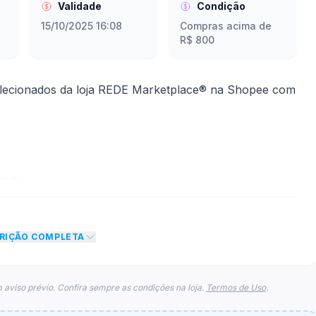
Validade
Condição
15/10/2025 16:08
Compras acima de
R$ 800
lecionados da loja REDE Marketplace® na Shopee com
mite
to de R$ 100,00 no total do carrinho, não foram
CRIÇÃO COMPLETA
eto máximo para esse cupom.
 aviso prévio. Confira sempre as condições na loja.
Termos de Uso
.