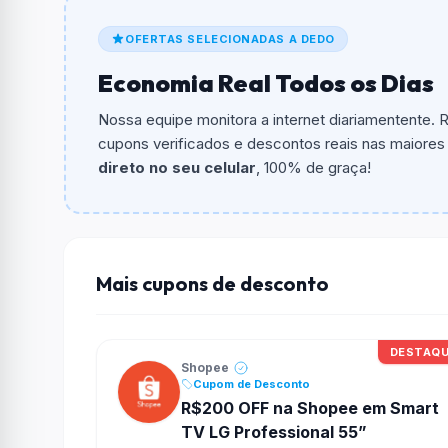
De quanto é o desconto?
OFERTAS SELECIONADAS A DEDO
O cupom dá
R$ 100,00
em compras.
Economia Real Todos os Dias
Qual é o valor minimo de compra?
O valor minimo de compra é R$ 800,00.
Nossa equipe monitora a internet diariamentente.
cupons verificados e descontos reais nas maiores l
Qual é o desconto máximo?
direto no seu celular
, 100% de graça!
Não informado ou sem limite.
Funciona em qualquer produto?
Não necessariamente. Depende de itens partic
podem não aceitar cupons.
Mais cupons de desconto
DESTAQ
Shopee
Cupom de Desconto
R$200 OFF na Shopee em Smart
TV LG Professional 55”