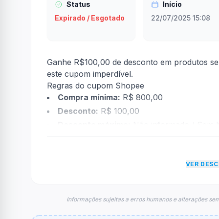
Status
Início
Expirado / Esgotado
22/07/2025 15:08
Ganhe R$100,00 de desconto em produtos se
este cupom imperdível.
Regras do cupom Shopee
Compra mínima:
R$ 800,00
Desconto:
R$ 100,00
Desconto máximo:
Não informado / Sem li
Vencimento:
Válido até 15/10/2025
Na prática, a empresa
Shopee
dará um descon
VER DES
econtradas informações sobre restrição de t
FAQ – Cupom Shopee
Qual é o código de desconto?
Informações sujeitas a erros humanos e alterações sem
O código é
REDELATTE
.