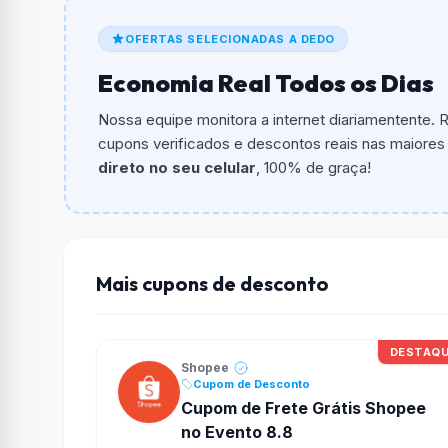
O cupom dá
R$ 100,00
em compras.
OFERTAS SELECIONADAS A DEDO
Qual é o valor minimo de compra?
Economia Real Todos os Dias
O valor minimo de compra é Não exigido ou 
Nossa equipe monitora a internet diariamentente.
Qual é o desconto máximo?
cupons verificados e descontos reais nas maiores l
Não informado ou sem limite.
direto no seu celular
, 100% de graça!
Funciona em qualquer produto?
Não necessariamente. Depende de itens partic
podem não aceitar cupons.
Mais cupons de desconto
DESTAQ
Shopee
Cupom de Desconto
Cupom de Frete Grátis Shopee
no Evento 8.8