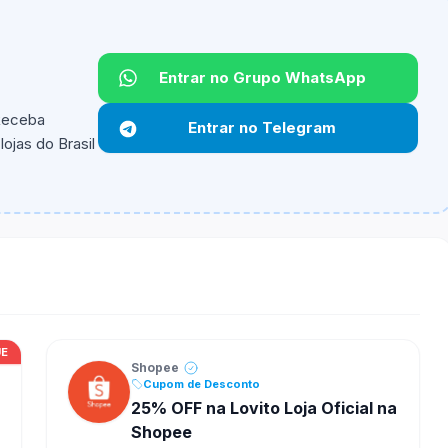
Entrar no Grupo WhatsApp
Não informado.
 Receba
Entrar no Telegram
ojas do Brasil
ipantes e alguns vendedores ou produtos especificos
UE
Shopee
Cupom de Desconto
25% OFF na Lovito Loja Oficial na
Shopee