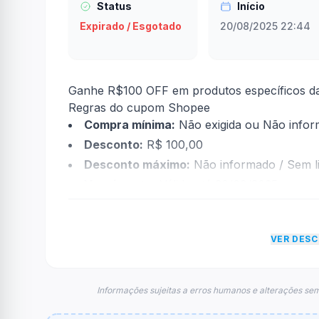
Status
Início
Expirado / Esgotado
20/08/2025 22:44
Ganhe R$100 OFF em produtos específicos da
Regras do cupom Shopee
Compra mínima:
Não exigida ou Não info
Desconto:
R$ 100,00
Desconto máximo:
Não informado / Sem li
Vencimento:
Válido até 30/09/2025
Na prática, a empresa
Shopee
dará um descon
econtradas informações sobre restrição de t
VER DES
FAQ – Cupom Shopee
Qual é o código de desconto?
O código é
BETTEERFE
.
Informações sujeitas a erros humanos e alterações sem
De quanto é o desconto?