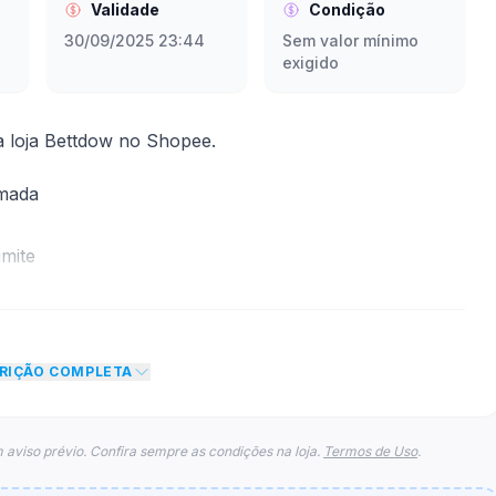
Validade
Condição
30/09/2025 23:44
Sem valor mínimo
exigido
 loja Bettdow no Shopee.
rmada
mite
to de R$ 100,00 no total do carrinho, não foram
eto máximo para esse cupom.
CRIÇÃO COMPLETA
 aviso prévio. Confira sempre as condições na loja.
Termos de Uso
.