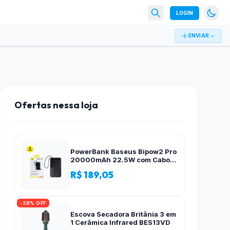
LOGIN
ENVIAR
Ofertas nessa loja
PowerBank Baseus Bipow2 Pro
20000mAh 22.5W com Cabo
Integrado e Display Digital
R$ 189,05
EnerFill FC51
-38% OFF
Escova Secadora Britânia 3 em
1 Cerâmica Infrared BES13VD