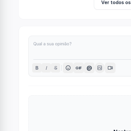
Ver todos o
I
@
B
S
GIF