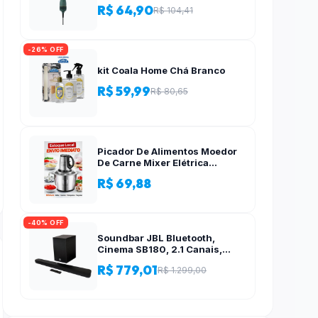
R$ 64,90
R$ 104,41
-26% OFF
kit Coala Home Chá Branco
R$ 59,99
R$ 80,65
Picador De Alimentos Moedor
De Carne Mixer Elétrica
Processador Cozinha Casa
R$ 69,88
Alho – 110v-220v
-40% OFF
Soundbar JBL Bluetooth,
Cinema SB180, 2.1 Canais,
Subwoofer de 6,5″ Sem Fio
R$ 779,01
R$ 1.299,00
110W RMS