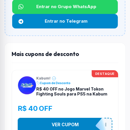
Não informado ou sem limite.
Entrar no Grupo WhatsApp
Funciona em qualquer produto?
Entrar no Telegram
Não necessariamente. Depende de itens participantes
e alguns vendedores ou produtos especificos podem
não aceitar cupons.
Mais cupons de desconto
DESTAQUE
Kabum!
Cupom de Desconto
R$ 40 OFF no Jogo Marvel Tokon
Fighting Souls para PS5 na Kabum
R$ 40 OFF
VER CUPOM
MARVELTOKON