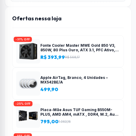
Ofertas nessa loja
-31% OFF
Fonte Cooler Master MWE Gold 850 V3,
850W, 80 Plus Ouro, ATX 3.1, PFC Ativo,
Preto – MPE-8506-ACAG-BBR
R$ 393,99
R$ 568,17
Apple AirTag, Branco, 4 Unidades –
MX542BE/A
499,90
-25% OFF
Placa-Mãe Asus TUF Gaming B550M-
PLUS, AMD AM4, mATX , DDR4, M.2, Aura
para fita RGB – 90MB14A0-C1BAY0
795,00
1.063,16
-15% OFF