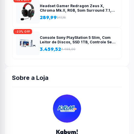
Headset Gamer Redragon Zeus X,
Chroma Mk.II, RGB, Som Surround 7.1,
Drivers 53mm, USB, Preto e Vermelho –
289,99
341,16
H510-RGB
-23% OFF
Console Sony PlayStation 5 Slim, Com
Leitor de Discos, SSD 1TB, Controle Sem
Fio DualSense + 2 Jogos – 1000038858
3.459,52
4.499,00
Sobre a Loja
Kabum!