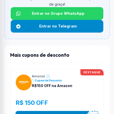
O valor minimo de compra é R$ 999,00.
de graça!
Qual é o desconto máximo?
Entrar no Grupo WhatsApp
Não informado ou sem limite.
Entrar no Telegram
Funciona em qualquer produto?
Não necessariamente. Depende de itens participantes
e alguns vendedores ou produtos especificos podem
não aceitar cupons.
Mais cupons de desconto
DESTAQUE
Amazon
Cupom de Desconto
R$150 OFF na Amazon
R$ 150 OFF