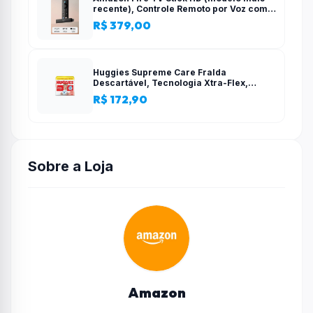
recente), Controle Remoto por Voz com
Alexa, alimentado pela TV, com
R$ 379,00
configuração simples
Huggies Supreme Care Fralda
Descartável, Tecnologia Xtra-Flex,
Canais em X, Máxima Proteção, XG, 140
R$ 172,90
Unidades
Sobre a Loja
Amazon