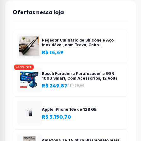
Ofertas nessa loja
Pegador Culinário de Silicone e Aço
Inoxidável, com Trava, Cabo
Antiderrapante, Multiuso, Preto, de 28
R$ 14,49
cm, Para salada, pastas, cozinha
-43% OFF
Bosch Furadeira Parafusadeira GSR
1000 Smart, Com Acessórios, 12 Volts
R$ 249,87
R$ 439,99
Apple iPhone 16e de 128 GB
R$ 3.150,70
Amazon Fire TV Stick HD (modelo mais