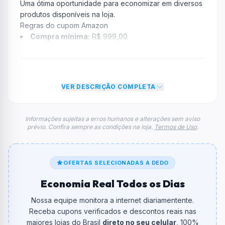
Uma ótima oportunidade para economizar em diversos
produtos disponíveis na loja.
Regras do cupom Amazon
Compra mínima:
R$ 999,00
Desconto:
R$ 100,00
Desconto máximo:
Não informado / Sem limite
Vencimento:
Válido até 31/03/2026
VER DESCRIÇÃO COMPLETA
Na prática, a empresa
Amazon
dará um desconto de
R$ 100,00 no total do carrinho, não foram econtradas
informações sobre restrição de teto máximo para esse
Informações sujeitas a erros humanos e alterações sem aviso
prévio. Confira sempre as condições na loja.
Termos de Uso
.
cupom.
FAQ – Cupom Amazon
Qual é o código de desconto?
O código é
VAMOBORA
.
OFERTAS SELECIONADAS A DEDO
Economia Real Todos os Dias
De quanto é o desconto?
O cupom dá
R$ 100,00
em compras.
Nossa equipe monitora a internet diariamentente.
Receba cupons verificados e descontos reais nas
Qual é o valor minimo de compra?
maiores lojas do Brasil
direto no seu celular
, 100%