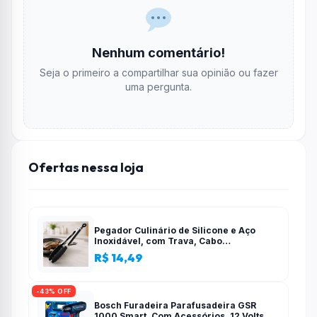
Nenhum comentário!
Seja o primeiro a compartilhar sua opinião ou fazer
uma pergunta.
Ofertas nessa loja
Pegador Culinário de Silicone e Aço
Inoxidável, com Trava, Cabo
Antiderrapante, Multiuso, Preto, de 28
R$ 14,49
cm, Para salada, pastas, cozinha
-43% OFF
Bosch Furadeira Parafusadeira GSR
1000 Smart, Com Acessórios, 12 Volts