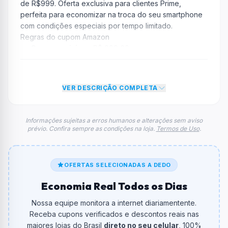
de R$999. Oferta exclusiva para clientes Prime,
perfeita para economizar na troca do seu smartphone
com condições especiais por tempo limitado.
Regras do cupom Amazon
Compra mínima:
R$ 999,00
Desconto:
R$ 100,00
Desconto máximo:
Não informado / Sem limite
Vencimento:
Válido até 03/03/2026
VER DESCRIÇÃO COMPLETA
Na prática, a empresa
Amazon
dará um desconto de
R$ 100,00 no total do carrinho, não foram econtradas
Informações sujeitas a erros humanos e alterações sem aviso
prévio. Confira sempre as condições na loja.
Termos de Uso
.
informações sobre restrição de teto máximo para esse
cupom.
FAQ – Cupom Amazon
Qual é o código de desconto?
OFERTAS SELECIONADAS A DEDO
O código é
LIGA3DO3
.
Economia Real Todos os Dias
De quanto é o desconto?
Nossa equipe monitora a internet diariamentente.
O cupom dá
R$ 100,00
em compras.
Receba cupons verificados e descontos reais nas
maiores lojas do Brasil
direto no seu celular
, 100%