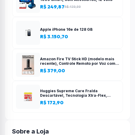
R$ 249,87
R$ 439,99
Apple iPhone 16e de 128 GB
R$ 3.150,70
Amazon Fire TV Stick HD (modelo mais
recente), Controle Remoto por Voz com
Alexa, alimentado pela TV, com
R$ 379,00
configuração simples
Huggies Supreme Care Fralda
Descartável, Tecnologia Xtra-Flex,
Canais em X, Máxima Proteção, XG, 140
R$ 172,90
Unidades
Sobre a Loja