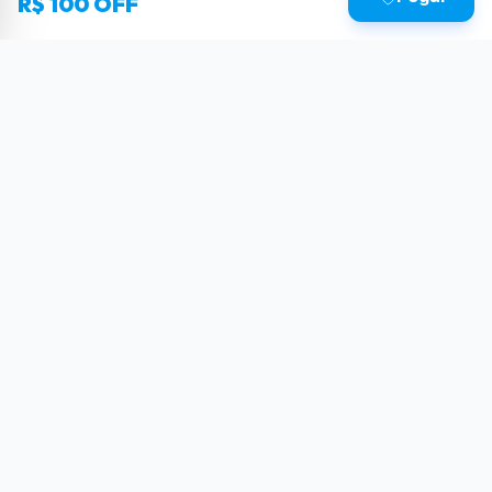
R$ 100 OFF
Sua dose diária de poder tecnológico.
Reviews, tutoriais e as últimas novidades do
mundo Tech.
SIGA-NOS