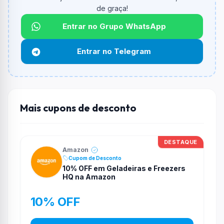
Qual é o valor minimo de compra?
de graça!
O valor minimo de compra é R$ 999,00.
Entrar no Grupo WhatsApp
Qual é o desconto máximo?
Não informado ou sem limite.
Entrar no Telegram
Funciona em qualquer produto?
Não necessariamente. Depende de itens participantes
e alguns vendedores ou produtos especificos podem
não aceitar cupons.
Mais cupons de desconto
DESTAQUE
Amazon
Cupom de Desconto
10% OFF em Geladeiras e Freezers
HQ na Amazon
10% OFF