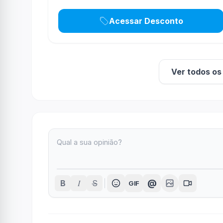
Acessar Desconto
Ver todos o
I
@
B
S
GIF