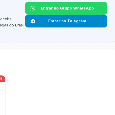
Entrar no Grupo WhatsApp
Não informado.
 Receba
Entrar no Telegram
ojas do Brasil
ipantes e alguns vendedores ou produtos especificos
UE