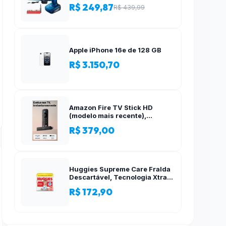
Acessórios, 12 Volts
R$ 249,87
R$ 439,99
Apple iPhone 16e de 128 GB
R$ 3.150,70
Amazon Fire TV Stick HD
(modelo mais recente),
Controle Remoto por Voz com
R$ 379,00
Alexa, alimentado pela TV, com
configuração simples
Huggies Supreme Care Fralda
Descartável, Tecnologia Xtra-
Flex, Canais em X, Máxima
R$ 172,90
Proteção, XG, 140 Unidades