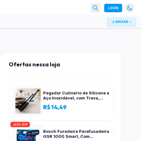
LOGIN
ENVIAR
Ofertas nessa loja
Pegador Culinário de Silicone e
Aço Inoxidável, com Trava,
Cabo Antiderrapante, Multiuso,
R$ 14,49
Preto, de 28 cm, Para salada,
pastas, cozinha
-43% OFF
Bosch Furadeira Parafusadeira
GSR 1000 Smart, Com