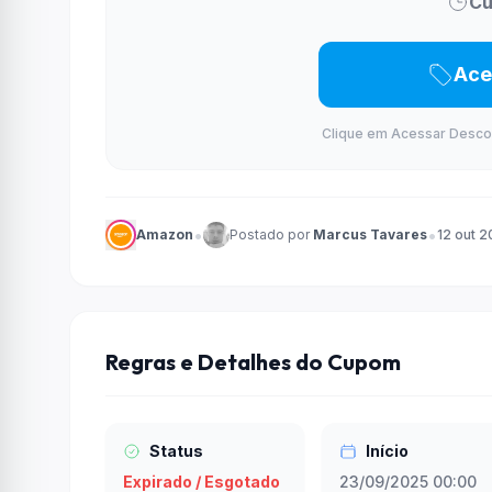
Cu
Ace
Clique em Acessar Desconto
•
•
Amazon
Postado por
Marcus Tavares
12 out 
Regras e Detalhes do Cupom
Status
Início
Expirado / Esgotado
23/09/2025 00:00