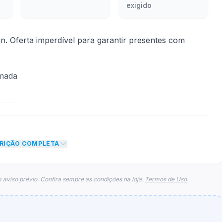
exigido
 Oferta imperdível para garantir presentes com
rmada
mite
nto de R$ 100,00 no total do carrinho, não foram
CRIÇÃO COMPLETA
eto máximo para esse cupom.
 aviso prévio. Confira sempre as condições na loja.
Termos de Uso
.