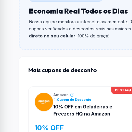
Economia Real Todos os Dias
Qual é o valor minimo de compra?
O valor minimo de compra é Não exigido ou 
Nossa equipe monitora a internet diariamentente.
cupons verificados e descontos reais nas maiores l
Qual é o desconto máximo?
direto no seu celular
, 100% de graça!
Não informado ou sem limite.
Funciona em qualquer produto?
Não necessariamente. Depende de itens partic
podem não aceitar cupons.
Mais cupons de desconto
DESTAQ
Amazon
Cupom de Desconto
10% OFF em Geladeiras e
Freezers HQ na Amazon
10% OFF