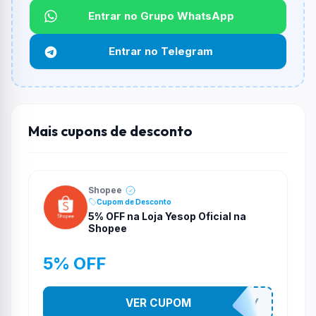
Não informado ou sem limite.
Entrar no Grupo WhatsApp
Funciona em qualquer produto?
Entrar no Telegram
Não necessariamente. Depende de itens participantes
e alguns vendedores ou produtos especificos podem
não aceitar cupons.
Mais cupons de desconto
Shopee
Cupom de Desconto
5% OFF na Loja Yesop Oficial na
Shopee
5% OFF
VER CUPOM
YESO274Y