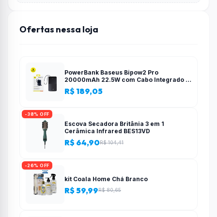
Ofertas nessa loja
PowerBank Baseus Bipow2 Pro
20000mAh 22.5W com Cabo Integrado e
Display Digital EnerFill FC51
R$ 189,05
-38% OFF
Escova Secadora Britânia 3 em 1
Cerâmica Infrared BES13VD
R$ 64,90
R$ 104,41
-26% OFF
kit Coala Home Chá Branco
R$ 59,99
R$ 80,65