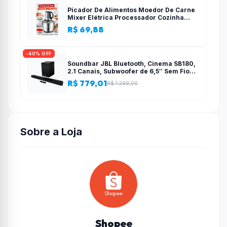
Picador De Alimentos Moedor De Carne
Mixer Elétrica Processador Cozinha
Casa Alho – 110v-220v
R$ 69,88
-40% OFF
Soundbar JBL Bluetooth, Cinema SB180,
2.1 Canais, Subwoofer de 6,5″ Sem Fio
110W RMS
R$ 779,01
R$ 1.299,00
Sobre a Loja
Shopee