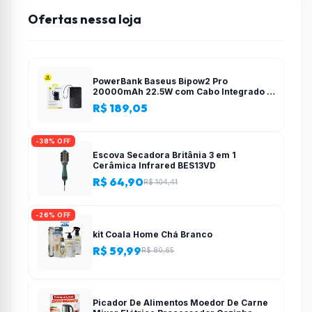
Ofertas nessa loja
PowerBank Baseus Bipow2 Pro
20000mAh 22.5W com Cabo Integrado e
Display Digital EnerFill FC51
R$ 189,05
-38% OFF
Escova Secadora Britânia 3 em 1
Cerâmica Infrared BES13VD
R$ 64,90
R$ 104,41
-26% OFF
kit Coala Home Chá Branco
R$ 59,99
R$ 80,65
Picador De Alimentos Moedor De Carne