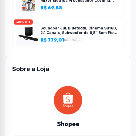
Mixer Elétrica Processador Cozinha
Casa Alho – 110v-220v
R$ 69,88
-40% OFF
Soundbar JBL Bluetooth, Cinema SB180,
2.1 Canais, Subwoofer de 6,5″ Sem Fio
110W RMS
R$ 779,01
R$ 1.299,00
Sobre a Loja
Shopee