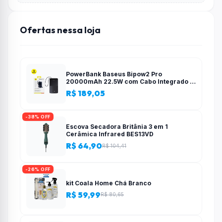
Ofertas nessa loja
PowerBank Baseus Bipow2 Pro
20000mAh 22.5W com Cabo Integrado e
Display Digital EnerFill FC51
R$ 189,05
-38% OFF
Escova Secadora Britânia 3 em 1
Cerâmica Infrared BES13VD
R$ 64,90
R$ 104,41
-26% OFF
kit Coala Home Chá Branco
R$ 59,99
R$ 80,65