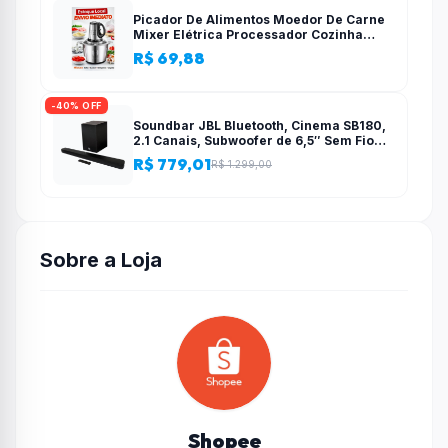
Picador De Alimentos Moedor De Carne
Mixer Elétrica Processador Cozinha
Casa Alho – 110v-220v
R$ 69,88
-40% OFF
Soundbar JBL Bluetooth, Cinema SB180,
2.1 Canais, Subwoofer de 6,5″ Sem Fio
110W RMS
R$ 779,01
R$ 1.299,00
Sobre a Loja
Shopee