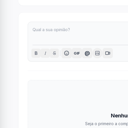
I
@
B
S
GIF
Nenhu
Seja o primeiro a comp