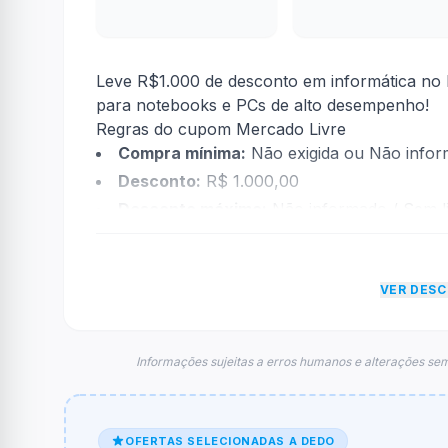
Leve R$1.000 de desconto em informática no 
para notebooks e PCs de alto desempenho!
Regras do cupom Mercado Livre
Compra mínima:
Não exigida ou Não info
Desconto:
R$ 1.000,00
Desconto máximo:
Não informado / Sem li
Vencimento:
Válido até 30/11/2025
Na prática, a empresa
Mercado Livre
dará um
VER DES
foram econtradas informações sobre restriçã
FAQ – Cupom Mercado Livre
Qual é o código de desconto?
Informações sujeitas a erros humanos e alterações sem
O código é
ativado direto no link
.
De quanto é o desconto?
OFERTAS SELECIONADAS A DEDO
O cupom dá
R$ 1.000,00
em compras.