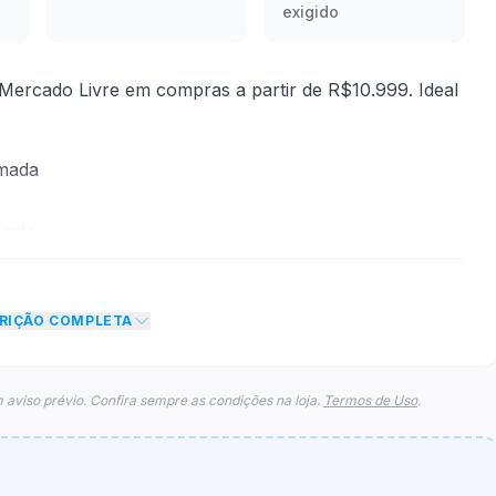
exigido
Mercado Livre em compras a partir de R$10.999. Ideal
rmada
mite
 desconto de R$ 1.000,00 no total do carrinho, não
CRIÇÃO COMPLETA
o de teto máximo para esse cupom.
 aviso prévio. Confira sempre as condições na loja.
Termos de Uso
.