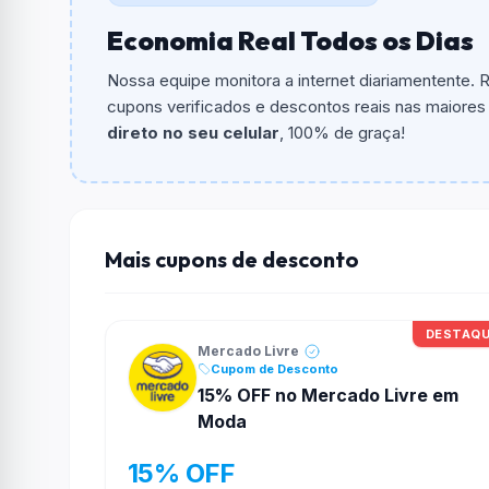
Economia Real Todos os Dias
Qual é o valor minimo de compra?
O valor minimo de compra é Não exigido ou 
Nossa equipe monitora a internet diariamentente.
cupons verificados e descontos reais nas maiores l
Qual é o desconto máximo?
direto no seu celular
, 100% de graça!
Não informado ou sem limite.
Funciona em qualquer produto?
Não necessariamente. Depende de itens partic
podem não aceitar cupons.
Mais cupons de desconto
DESTAQ
Mercado Livre
Cupom de Desconto
15% OFF no Mercado Livre em
Moda
15% OFF