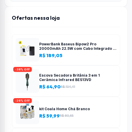
Ofertas nessa loja
PowerBank Baseus Bipow2 Pro
20000mAh 22.5W com Cabo Integrado e
Display Digital EnerFill FC51
R$ 189,05
-38% OFF
Escova Secadora Britânia 3 em 1
Cerâmica Infrared BES13VD
R$ 64,90
R$ 104,41
-26% OFF
kit Coala Home Chá Branco
R$ 59,99
R$ 80,65