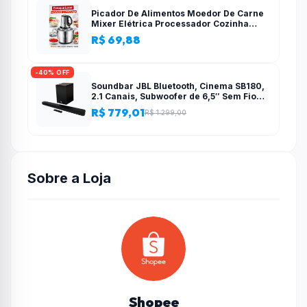
Picador De Alimentos Moedor De Carne
Mixer Elétrica Processador Cozinha
Casa Alho – 110v-220v
R$ 69,88
-40% OFF
Soundbar JBL Bluetooth, Cinema SB180,
2.1 Canais, Subwoofer de 6,5″ Sem Fio
110W RMS
R$ 779,01
R$ 1.299,00
Sobre a Loja
Shopee