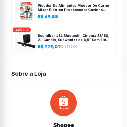
Picador De Alimentos Moedor De Carne
Mixer Elétrica Processador Cozinha
Casa Alho – 110v-220v
R$ 69,88
-40% OFF
Soundbar JBL Bluetooth, Cinema SB180,
2.1 Canais, Subwoofer de 6,5″ Sem Fio
110W RMS
R$ 779,01
R$ 1.299,00
Sobre a Loja
Shopee