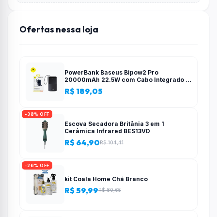
Ofertas nessa loja
PowerBank Baseus Bipow2 Pro
20000mAh 22.5W com Cabo Integrado e
Display Digital EnerFill FC51
R$ 189,05
-38% OFF
Escova Secadora Britânia 3 em 1
Cerâmica Infrared BES13VD
R$ 64,90
R$ 104,41
-26% OFF
kit Coala Home Chá Branco
R$ 59,99
R$ 80,65