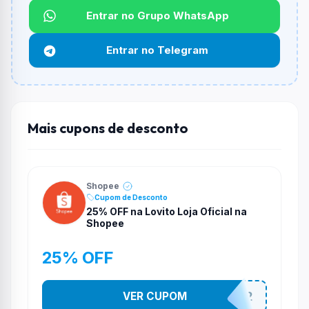
Não informado ou sem limite.
Entrar no Grupo WhatsApp
Funciona em qualquer produto?
Entrar no Telegram
Não necessariamente. Depende de itens participantes
e alguns vendedores ou produtos especificos podem
não aceitar cupons.
Mais cupons de desconto
Shopee
Cupom de Desconto
25% OFF na Lovito Loja Oficial na
Shopee
25% OFF
VER CUPOM
141525852