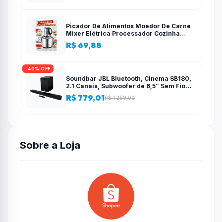
Picador De Alimentos Moedor De Carne
Mixer Elétrica Processador Cozinha
Casa Alho – 110v-220v
R$ 69,88
-40% OFF
Soundbar JBL Bluetooth, Cinema SB180,
2.1 Canais, Subwoofer de 6,5″ Sem Fio
110W RMS
R$ 779,01
R$ 1.299,00
Sobre a Loja