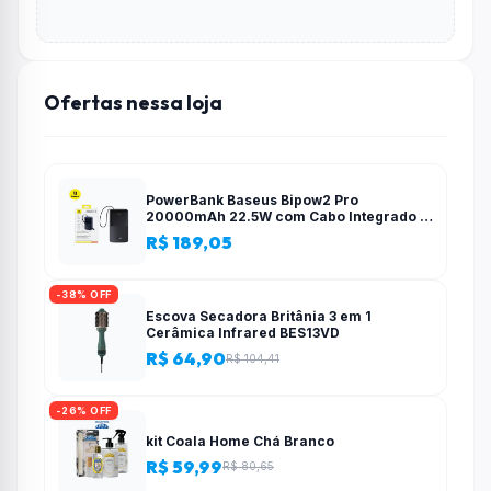
Ofertas nessa loja
PowerBank Baseus Bipow2 Pro
20000mAh 22.5W com Cabo Integrado e
Display Digital EnerFill FC51
R$ 189,05
-38% OFF
Escova Secadora Britânia 3 em 1
Cerâmica Infrared BES13VD
R$ 64,90
R$ 104,41
-26% OFF
kit Coala Home Chá Branco
R$ 59,99
R$ 80,65