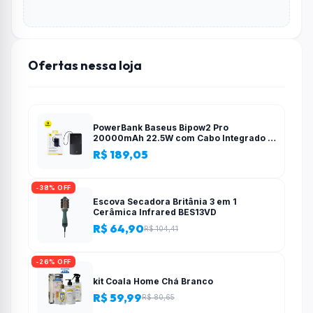
Ofertas nessa loja
PowerBank Baseus Bipow2 Pro
20000mAh 22.5W com Cabo Integrado e
Display Digital EnerFill FC51
R$ 189,05
-38% OFF
Escova Secadora Britânia 3 em 1
Cerâmica Infrared BES13VD
R$ 64,90
R$ 104,41
-26% OFF
kit Coala Home Chá Branco
R$ 59,99
R$ 80,65