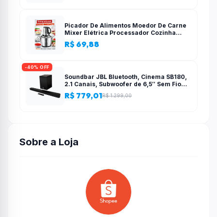
Picador De Alimentos Moedor De Carne
Mixer Elétrica Processador Cozinha
Casa Alho – 110v-220v
R$ 69,88
-40% OFF
Soundbar JBL Bluetooth, Cinema SB180,
2.1 Canais, Subwoofer de 6,5″ Sem Fio
110W RMS
R$ 779,01
R$ 1.299,00
Sobre a Loja