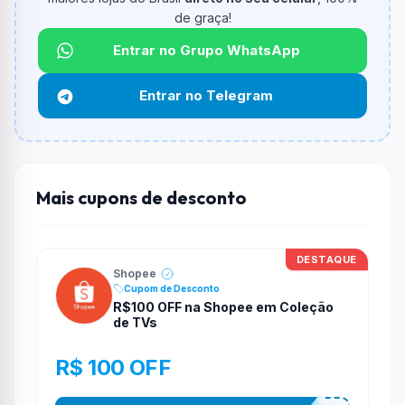
informado.
de graça!
Qual é o desconto máximo?
Entrar no Grupo WhatsApp
Não informado ou sem limite.
Entrar no Telegram
Funciona em qualquer produto?
Não necessariamente. Depende de itens participantes
e alguns vendedores ou produtos especificos podem
não aceitar cupons.
Mais cupons de desconto
DESTAQUE
Shopee
Cupom de Desconto
R$100 OFF na Shopee em Coleção
de TVs
R$ 100 OFF