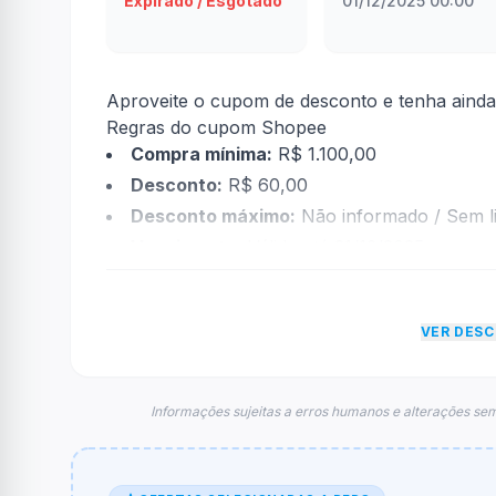
Expirado / Esgotado
01/12/2025 00:00
Aproveite o cupom de desconto e tenha aind
Regras do cupom Shopee
Compra mínima:
R$ 1.100,00
Desconto:
R$ 60,00
Desconto máximo:
Não informado / Sem li
Vencimento:
Válido até 31/12/2025
Na prática, a empresa
Shopee
dará um descon
econtradas informações sobre restrição de t
VER DES
FAQ – Cupom Shopee
Qual é o código de desconto?
O código é
AR15OFF60
.
Informações sujeitas a erros humanos e alterações sem
De quanto é o desconto?
O cupom dá
R$ 60,00
em compras.