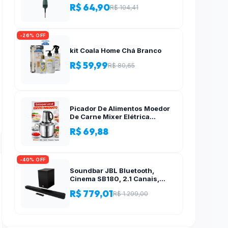
R$ 64,90
R$ 104,41
-26% OFF
kit Coala Home Chá Branco
R$ 59,99
R$ 80,65
Picador De Alimentos Moedor
De Carne Mixer Elétrica
Processador Cozinha Casa
R$ 69,88
Alho – 110v-220v
-40% OFF
Soundbar JBL Bluetooth,
Cinema SB180, 2.1 Canais,
Subwoofer de 6,5″ Sem Fio
R$ 779,01
R$ 1.299,00
110W RMS