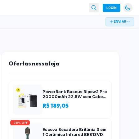
LOGIN
ENVIAR
Ofertas nessa loja
PowerBank Baseus Bipow2 Pro
20000mAh 22.5W com Cabo
Integrado e Display Digital
R$ 189,05
EnerFill FC51
-38% OFF
Escova Secadora Britânia 3 em
1 Cerâmica Infrared BES13VD