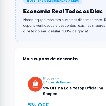
OFERTAS SELECIONADAS A DEDO
Qual é o valor minimo de compra?
Economia Real Todos os Dias
O valor minimo de compra é R$ 1.100,00.
Nossa equipe monitora a internet diariamentente.
Qual é o desconto máximo?
cupons verificados e descontos reais nas maiores l
Não informado ou sem limite.
direto no seu celular
, 100% de graça!
Funciona em qualquer produto?
Não necessariamente. Depende de itens partic
podem não aceitar cupons.
Mais cupons de desconto
Shopee
Cupom de Desconto
5% OFF na Loja Yesop Oficial na
Shopee
5% OFF