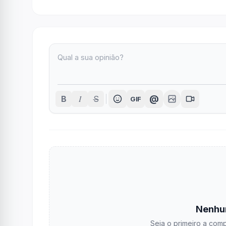
I
@
B
S
GIF
Nenhu
Seja o primeiro a comp