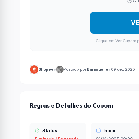
Cu
V
Clique em Ver Cupom par
•
•
Shopee
Postado por
Emanuelle
09 dez 2025
Regras e Detalhes do Cupom
Status
Início