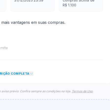
31/12/2025 23:59
Compras acima de
R$ 1.100
a mais vantagens em suas compras.
mite
to de R$ 60,00 no total do carrinho, não foram
eto máximo para esse cupom.
CRIÇÃO COMPLETA
 aviso prévio. Confira sempre as condições na loja.
Termos de Uso
.