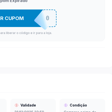
pom Expirado
AR15OFF60
ER CUPOM
a liberar o código e ir para a loja.
Validade
Condição