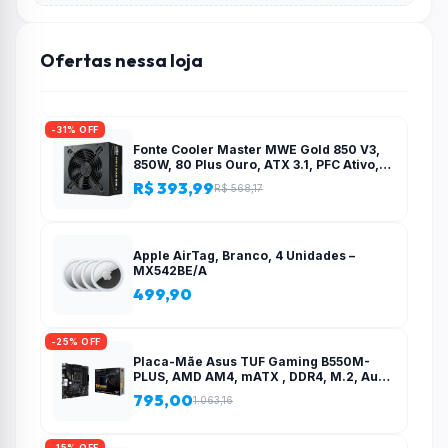
Ofertas nessa loja
-31% OFF
Fonte Cooler Master MWE Gold 850 V3,
850W, 80 Plus Ouro, ATX 3.1, PFC Ativo,
Preto – MPE-8506-ACAG-BBR
R$ 393,99
R$ 568,17
Apple AirTag, Branco, 4 Unidades –
MX542BE/A
499,90
-25% OFF
Placa-Mãe Asus TUF Gaming B550M-
PLUS, AMD AM4, mATX , DDR4, M.2, Aura
para fita RGB – 90MB14A0-C1BAY0
795,00
1.063,16
-15% OFF