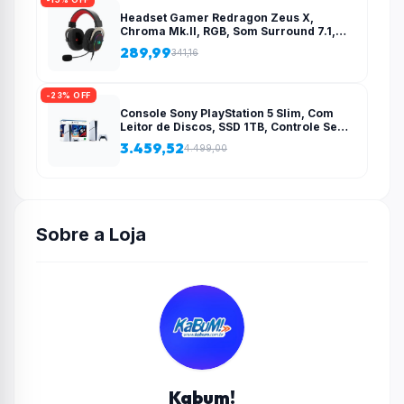
Headset Gamer Redragon Zeus X,
Chroma Mk.II, RGB, Som Surround 7.1,
Drivers 53mm, USB, Preto e Vermelho –
289,99
341,16
H510-RGB
-23% OFF
Console Sony PlayStation 5 Slim, Com
Leitor de Discos, SSD 1TB, Controle Sem
Fio DualSense + 2 Jogos – 1000038858
3.459,52
4.499,00
Sobre a Loja
Kabum!