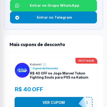
Não informado ou sem limite.
Entrar no Grupo WhatsApp
Funciona em qualquer produto?
Entrar no Telegram
Não necessariamente. Depende de itens participantes
e alguns vendedores ou produtos especificos podem
não aceitar cupons.
Mais cupons de desconto
DESTAQUE
Kabum!
Cupom de Desconto
R$ 40 OFF no Jogo Marvel Tokon
Fighting Souls para PS5 na Kabum
R$ 40 OFF
VER CUPOM
MARVELTOKON