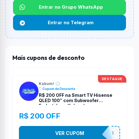
Não informado ou sem limite.
Entrar no Grupo WhatsApp
Funciona em qualquer produto?
Entrar no Telegram
Não necessariamente. Depende de itens participantes
e alguns vendedores ou produtos especificos podem
não aceitar cupons.
Mais cupons de desconto
DESTAQUE
Kabum!
Cupom de Desconto
R$ 200 OFF na Smart TV Hisense
QLED 100″ com Subwoofer
Embutido na Kabum!
R$ 200 OFF
VER CUPOM
TELAO200