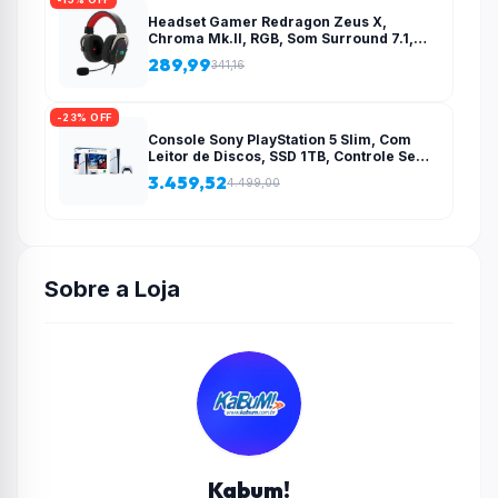
Headset Gamer Redragon Zeus X,
Chroma Mk.II, RGB, Som Surround 7.1,
Drivers 53mm, USB, Preto e Vermelho –
289,99
341,16
H510-RGB
-23% OFF
Console Sony PlayStation 5 Slim, Com
Leitor de Discos, SSD 1TB, Controle Sem
Fio DualSense + 2 Jogos – 1000038858
3.459,52
4.499,00
Sobre a Loja
Kabum!