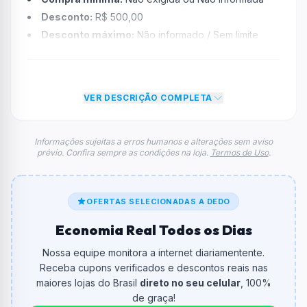
Desconto:
R$ 500,00
Desconto máximo:
Não informado / Sem limite
Vencimento:
Válido até 23/07/2025
Na prática, a empresa
Kabum!
dará um desconto de
R$ 500,00 no total do carrinho, não foram econtradas
VER DESCRIÇÃO COMPLETA
informações sobre restrição de teto máximo para esse
cupom.
FAQ – Cupom Kabum!
Informações sujeitas a erros humanos e alterações sem aviso
prévio. Confira sempre as condições na loja.
Termos de Uso
.
Qual é o código de desconto?
O código é
S2500
.
De quanto é o desconto?
OFERTAS SELECIONADAS A DEDO
O cupom dá
R$ 500,00
em compras.
Economia Real Todos os Dias
Qual é o valor minimo de compra?
Nossa equipe monitora a internet diariamentente.
O valor minimo de compra é Não exigido ou Não
Receba cupons verificados e descontos reais nas
informado.
maiores lojas do Brasil
direto no seu celular
, 100%
de graça!
Qual é o desconto máximo?