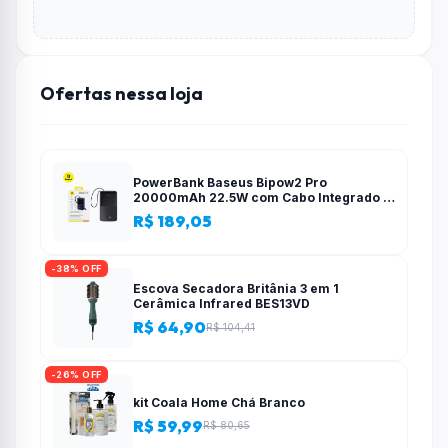
Ofertas nessa loja
PowerBank Baseus Bipow2 Pro
20000mAh 22.5W com Cabo Integrado e
Display Digital EnerFill FC51
R$ 189,05
-38% OFF
Escova Secadora Britânia 3 em 1
Cerâmica Infrared BES13VD
R$ 64,90
R$ 104,41
-26% OFF
kit Coala Home Chá Branco
R$ 59,99
R$ 80,65