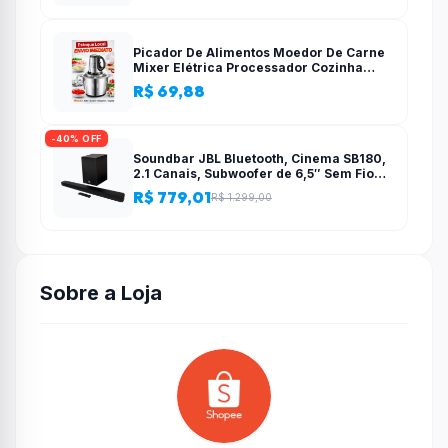
Picador De Alimentos Moedor De Carne
Mixer Elétrica Processador Cozinha
Casa Alho – 110v-220v
R$ 69,88
-40% OFF
Soundbar JBL Bluetooth, Cinema SB180,
2.1 Canais, Subwoofer de 6,5″ Sem Fio
110W RMS
R$ 779,01
R$ 1.299,00
Sobre a Loja