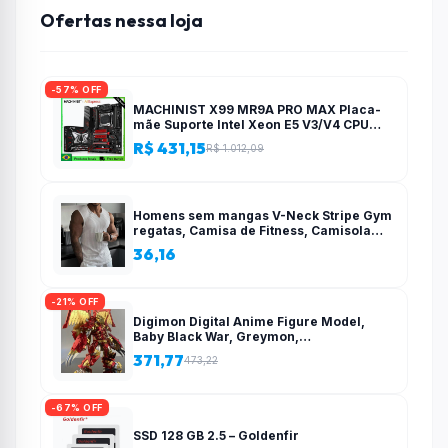
Ofertas nessa loja
-57% OFF
MACHINIST X99 MR9A PRO MAX Placa-
mãe Suporte Intel Xeon E5 V3/V4 CPU
LGA 2011-3 Processador DDR4 Quatro
R$ 431,15
R$ 1.012,09
canais RAM NVME M.2
Homens sem mangas V-Neck Stripe Gym
regatas, Camisa de Fitness, Camisola
esportiva, Roupas de ginástica, Colete de
36,16
treinamento, Novo, Verão, 2022 –
AliExpress 200000343
-21% OFF
Digimon Digital Anime Figure Model,
Baby Black War, Greymon,
Misericordioso Mode Action Brinquedos
371,77
473,22
colecionáveis para crianças, Infância
infantil – AliExpress 26
-67% OFF
SSD 128 GB 2.5 – Goldenfir