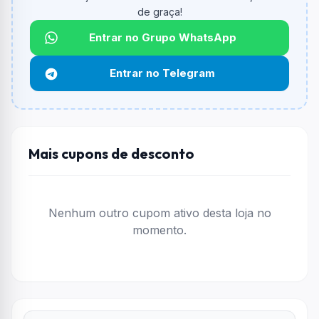
de graça!
Qual é o desconto máximo?
Não informado ou sem limite.
Entrar no Grupo WhatsApp
Funciona em qualquer produto?
Entrar no Telegram
Não necessariamente. Depende de itens participantes
e alguns vendedores ou produtos especificos podem
não aceitar cupons.
Mais cupons de desconto
Nenhum outro cupom ativo desta loja no
momento.