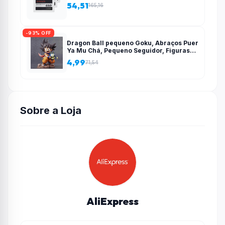
54,51
165,16
-93% OFF
Dragon Ball pequeno Goku, Abraços Puer
Ya Mu Chá, Pequeno Seguidor, Figuras
Estátua, Modelo PVC, Coleção
4,99
71,54
Brinquedos Presente, 15cm – AliExpress
Sobre a Loja
AliExpress