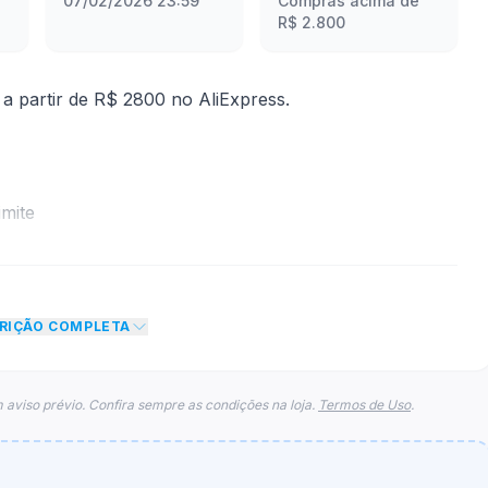
07/02/2026 23:59
Compras acima de
R$ 2.800
 partir de R$ 2800 no AliExpress.
mite
conto de R$ 340,00 no total do carrinho, não foram
eto máximo para esse cupom.
CRIÇÃO COMPLETA
 aviso prévio. Confira sempre as condições na loja.
Termos de Uso
.