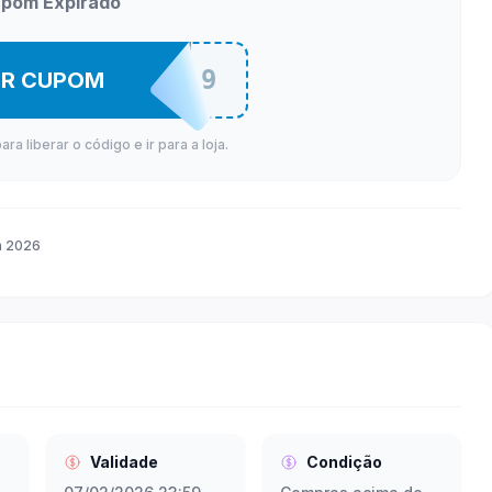
pom Expirado
26BR9
ER CUPOM
a liberar o código e ir para a loja.
n 2026
Validade
Condição