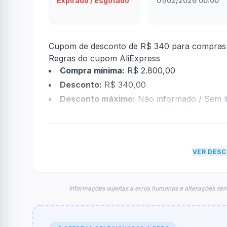
Expirado / Esgotado
01/02/2026 00:00
Cupom de desconto de R$ 340 para compras a
Regras do cupom AliExpress
Compra mínima:
R$ 2.800,00
Desconto:
R$ 340,00
Desconto máximo:
Não informado / Sem li
Vencimento:
Válido até 07/02/2026
Na prática, a empresa
AliExpress
dará um des
econtradas informações sobre restrição de t
VER DES
FAQ – Cupom AliExpress
Qual é o código de desconto?
O código é
26BR9
.
Informações sujeitas a erros humanos e alterações sem
De quanto é o desconto?
O cupom dá
R$ 340,00
em compras.