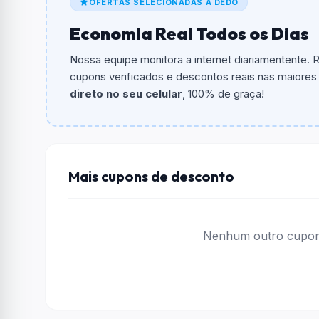
OFERTAS SELECIONADAS A DEDO
Qual é o valor minimo de compra?
Economia Real Todos os Dias
O valor minimo de compra é R$ 2.800,00.
Nossa equipe monitora a internet diariamentente.
Qual é o desconto máximo?
cupons verificados e descontos reais nas maiores l
Não informado ou sem limite.
direto no seu celular
, 100% de graça!
Funciona em qualquer produto?
Não necessariamente. Depende de itens partic
podem não aceitar cupons.
Mais cupons de desconto
Nenhum outro cupom 