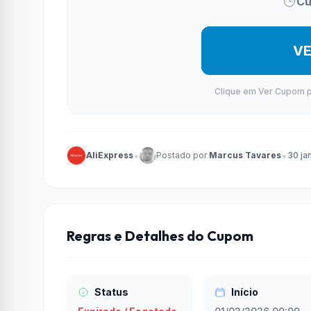
Cu
V
Clique em Ver Cupom par
•
•
AliExpress
Postado por
Marcus Tavares
30 ja
Regras e Detalhes do Cupom
Status
Início