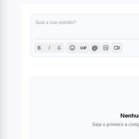
I
@
B
S
GIF
Nenhu
Seja o primeiro a comp