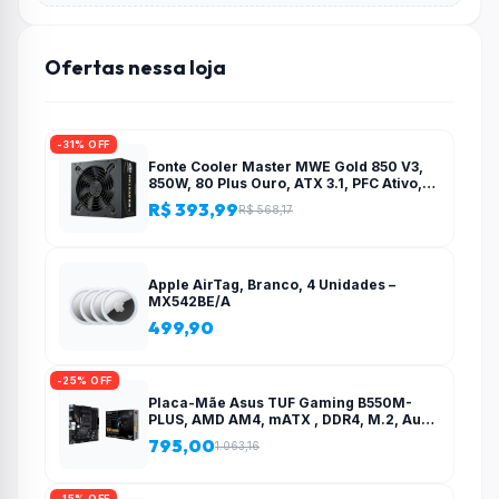
Ofertas nessa loja
-31% OFF
Fonte Cooler Master MWE Gold 850 V3,
850W, 80 Plus Ouro, ATX 3.1, PFC Ativo,
Preto – MPE-8506-ACAG-BBR
R$ 393,99
R$ 568,17
Apple AirTag, Branco, 4 Unidades –
MX542BE/A
499,90
-25% OFF
Placa-Mãe Asus TUF Gaming B550M-
PLUS, AMD AM4, mATX , DDR4, M.2, Aura
para fita RGB – 90MB14A0-C1BAY0
795,00
1.063,16
-15% OFF