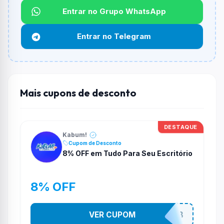
Qual é o desconto máximo?
Entrar no Grupo WhatsApp
Não informado ou sem limite.
Entrar no Telegram
Funciona em qualquer produto?
Não necessariamente. Depende de itens participantes
e alguns vendedores ou produtos especificos podem
não aceitar cupons.
Mais cupons de desconto
DESTAQUE
Kabum!
Cupom de Desconto
8% OFF em Tudo Para Seu Escritório
8% OFF
VER CUPOM
ESTADAOOFFICE8