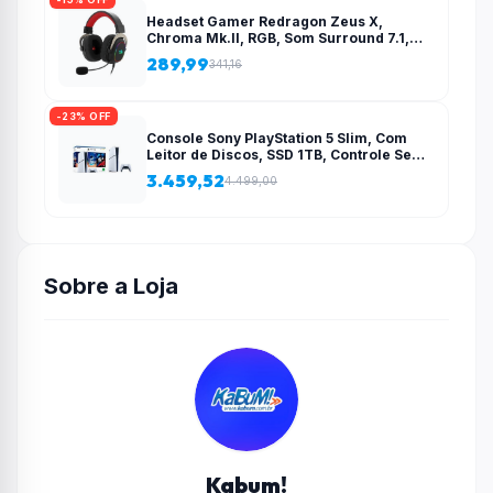
Headset Gamer Redragon Zeus X,
Chroma Mk.II, RGB, Som Surround 7.1,
Drivers 53mm, USB, Preto e Vermelho –
289,99
341,16
H510-RGB
-23% OFF
Console Sony PlayStation 5 Slim, Com
Leitor de Discos, SSD 1TB, Controle Sem
Fio DualSense + 2 Jogos – 1000038858
3.459,52
4.499,00
Sobre a Loja
Kabum!