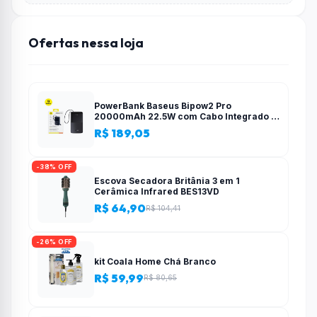
Ofertas nessa loja
PowerBank Baseus Bipow2 Pro
20000mAh 22.5W com Cabo Integrado e
Display Digital EnerFill FC51
R$ 189,05
-38% OFF
Escova Secadora Britânia 3 em 1
Cerâmica Infrared BES13VD
R$ 64,90
R$ 104,41
-26% OFF
kit Coala Home Chá Branco
R$ 59,99
R$ 80,65