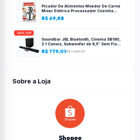
Picador De Alimentos Moedor De Carne
Mixer Elétrica Processador Cozinha
Casa Alho – 110v-220v
R$ 69,88
-40% OFF
Soundbar JBL Bluetooth, Cinema SB180,
2.1 Canais, Subwoofer de 6,5″ Sem Fio
110W RMS
R$ 779,01
R$ 1.299,00
Sobre a Loja
Shopee