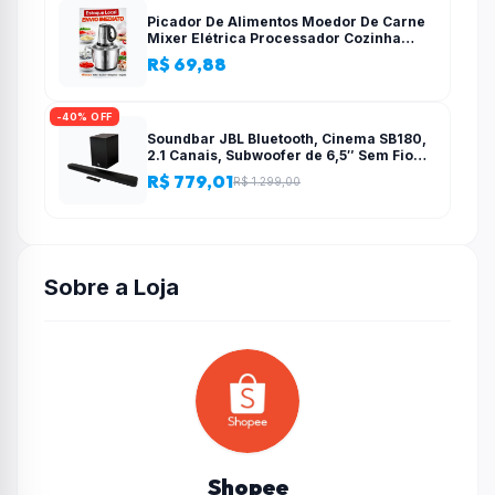
Picador De Alimentos Moedor De Carne
Mixer Elétrica Processador Cozinha
Casa Alho – 110v-220v
R$ 69,88
-40% OFF
Soundbar JBL Bluetooth, Cinema SB180,
2.1 Canais, Subwoofer de 6,5″ Sem Fio
110W RMS
R$ 779,01
R$ 1.299,00
Sobre a Loja
Shopee