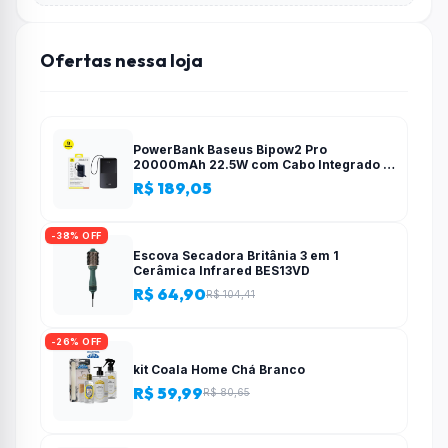
Ofertas nessa loja
PowerBank Baseus Bipow2 Pro
20000mAh 22.5W com Cabo Integrado e
Display Digital EnerFill FC51
R$ 189,05
-38% OFF
Escova Secadora Britânia 3 em 1
Cerâmica Infrared BES13VD
R$ 64,90
R$ 104,41
-26% OFF
kit Coala Home Chá Branco
R$ 59,99
R$ 80,65