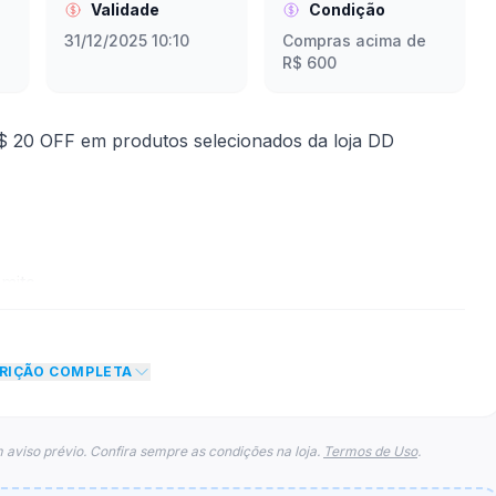
Validade
Condição
31/12/2025 10:10
Compras acima de
R$ 600
 20 OFF em produtos selecionados da loja DD
mite
to de R$ 20,00 no total do carrinho, não foram
CRIÇÃO COMPLETA
eto máximo para esse cupom.
 aviso prévio. Confira sempre as condições na loja.
Termos de Uso
.