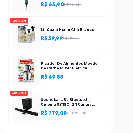
R$ 64,90
R$ 104,41
-26% OFF
kit Coala Home Chá Branco
R$ 59,99
R$ 80,65
Picador De Alimentos Moedor
De Carne Mixer Elétrica
Processador Cozinha Casa
R$ 69,88
Alho – 110v-220v
-40% OFF
Soundbar JBL Bluetooth,
Cinema SB180, 2.1 Canais,
Subwoofer de 6,5″ Sem Fio
R$ 779,01
R$ 1.299,00
110W RMS