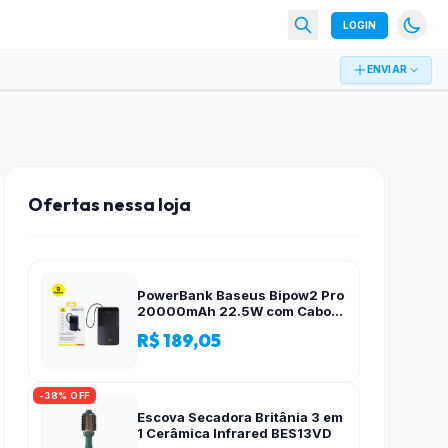
LOGIN
ENVIAR
Ofertas nessa loja
PowerBank Baseus Bipow2 Pro
20000mAh 22.5W com Cabo
Integrado e Display Digital
R$ 189,05
EnerFill FC51
-38% OFF
Escova Secadora Britânia 3 em
1 Cerâmica Infrared BES13VD