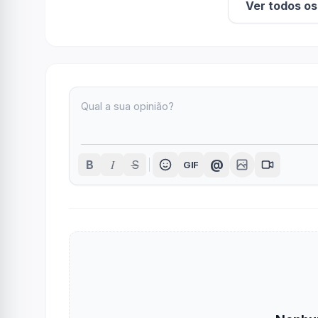
Ver todos o
I
@
B
S
GIF