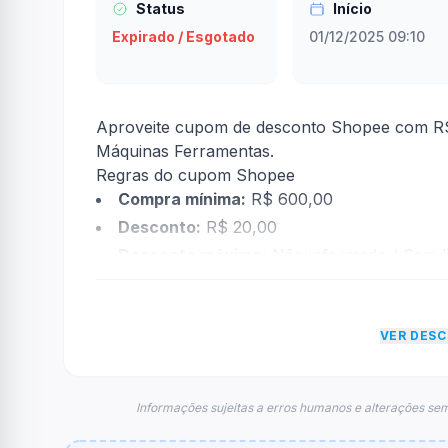
Status
Início
Expirado / Esgotado
01/12/2025 09:10
Aproveite cupom de desconto Shopee com R$
Máquinas Ferramentas.
Regras do cupom Shopee
Compra mínima:
R$ 600,00
Desconto:
R$ 20,00
Desconto máximo:
Não informado / Sem li
Vencimento:
Válido até 31/12/2025
Na prática, a empresa
Shopee
dará um descon
VER DES
econtradas informações sobre restrição de t
FAQ – Cupom Shopee
Qual é o código de desconto?
Informações sujeitas a erros humanos e alterações sem
O código é
DDMAB5623
.