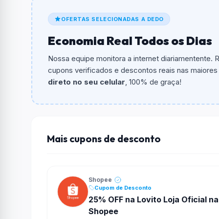
De quanto é o desconto?
OFERTAS SELECIONADAS A DEDO
O cupom dá
R$ 20,00
em compras.
Economia Real Todos os Dias
Qual é o valor minimo de compra?
O valor minimo de compra é R$ 600,00.
Nossa equipe monitora a internet diariamentente.
cupons verificados e descontos reais nas maiores l
Qual é o desconto máximo?
direto no seu celular
, 100% de graça!
Não informado ou sem limite.
Funciona em qualquer produto?
Não necessariamente. Depende de itens partic
podem não aceitar cupons.
Mais cupons de desconto
Shopee
Cupom de Desconto
25% OFF na Lovito Loja Oficial na
Shopee