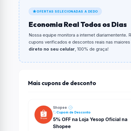
De quanto é o desconto?
OFERTAS SELECIONADAS A DEDO
O cupom dá
R$ 20,00
em compras.
Economia Real Todos os Dias
Qual é o valor minimo de compra?
O valor minimo de compra é R$ 659,00.
Nossa equipe monitora a internet diariamentente.
cupons verificados e descontos reais nas maiores l
Qual é o desconto máximo?
direto no seu celular
, 100% de graça!
Não informado ou sem limite.
Funciona em qualquer produto?
Não necessariamente. Depende de itens partic
podem não aceitar cupons.
Mais cupons de desconto
Shopee
Cupom de Desconto
5% OFF na Loja Yesop Oficial na
Shopee