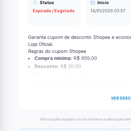
Status
Início
Expirado / Esgotado
14/01/2026 03:57
Garanta cupom de desconto Shopee e economi
Loja Oficial.
Regras do cupom Shopee
Compra mínima:
R$ 659,00
Desconto:
R$ 20,00
Desconto máximo:
Não informado / Sem li
Vencimento:
Válido até 31/01/2026
Na prática, a empresa
Shopee
dará um descon
VER DES
econtradas informações sobre restrição de t
FAQ – Cupom Shopee
Qual é o código de desconto?
Informações sujeitas a erros humanos e alterações sem
O código é
YESOGDVGD
.