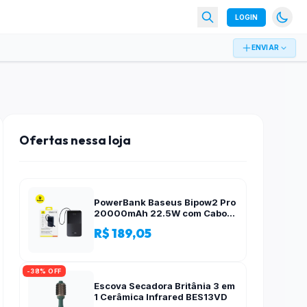
LOGIN
ENVIAR
Ofertas nessa loja
PowerBank Baseus Bipow2 Pro
20000mAh 22.5W com Cabo
Integrado e Display Digital
R$ 189,05
EnerFill FC51
-38% OFF
Escova Secadora Britânia 3 em
1 Cerâmica Infrared BES13VD