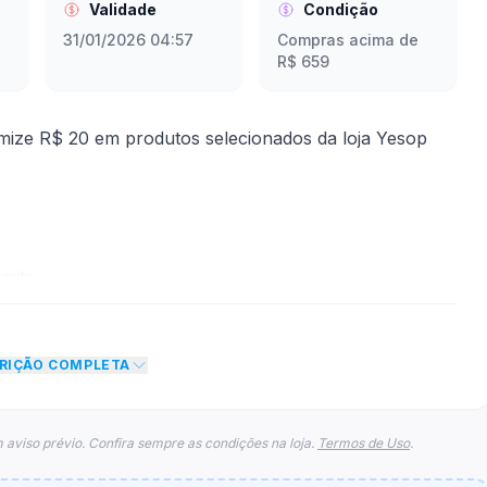
Validade
Condição
31/01/2026 04:57
Compras acima de
R$ 659
ze R$ 20 em produtos selecionados da loja Yesop
mite
to de R$ 20,00 no total do carrinho, não foram
CRIÇÃO COMPLETA
eto máximo para esse cupom.
 aviso prévio. Confira sempre as condições na loja.
Termos de Uso
.