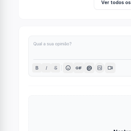
Ver todos o
I
@
B
S
GIF