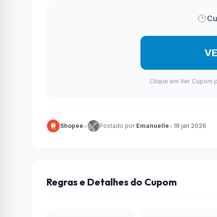
Cu
V
Clique em Ver Cupom par
•
•
Shopee
Postado por
Emanuelle
19 jan 2026
Regras e Detalhes do Cupom