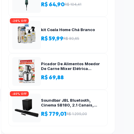
R$ 64,90
R$ 104,41
-26% OFF
kit Coala Home Chá Branco
R$ 59,99
R$ 80,65
Picador De Alimentos Moedor
De Carne Mixer Elétrica
Processador Cozinha Casa
R$ 69,88
Alho – 110v-220v
-40% OFF
Soundbar JBL Bluetooth,
Cinema SB180, 2.1 Canais,
Subwoofer de 6,5″ Sem Fio
R$ 779,01
R$ 1.299,00
110W RMS