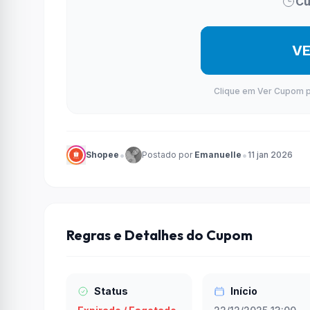
Cu
V
Clique em Ver Cupom par
•
•
Shopee
Postado por
Emanuelle
11 jan 2026
Regras e Detalhes do Cupom
Status
Início