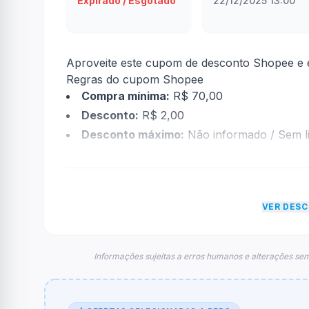
Expirado / Esgotado
22/12/2025 13:00
Aproveite este cupom de desconto Shopee e e
Regras do cupom Shopee
Compra mínima:
R$ 70,00
Desconto:
R$ 2,00
Desconto máximo:
Não informado / Sem li
Vencimento:
Válido até 23/03/2026
Na prática, a empresa
Shopee
dará um descon
econtradas informações sobre restrição de t
VER DES
FAQ – Cupom Shopee
Qual é o código de desconto?
O código é
SONOFFJ2
.
Informações sujeitas a erros humanos e alterações sem
De quanto é o desconto?
O cupom dá
R$ 2,00
em compras.