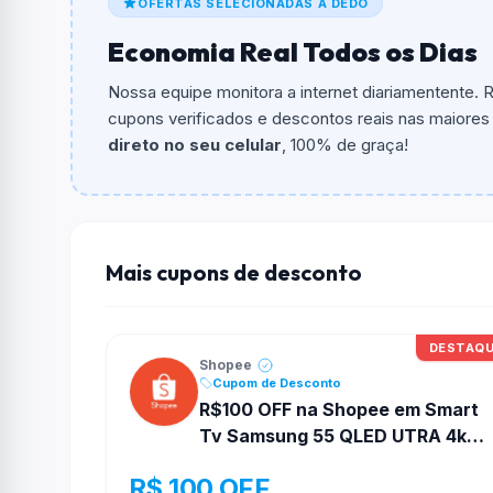
OFERTAS SELECIONADAS A DEDO
Qual é o valor minimo de compra?
Economia Real Todos os Dias
O valor minimo de compra é R$ 70,00.
Nossa equipe monitora a internet diariamentente.
Qual é o desconto máximo?
cupons verificados e descontos reais nas maiores l
Não informado ou sem limite.
direto no seu celular
, 100% de graça!
Funciona em qualquer produto?
Não necessariamente. Depende de itens partic
podem não aceitar cupons.
Mais cupons de desconto
DESTAQ
Shopee
Cupom de Desconto
R$100 OFF na Shopee em Smart
Tv Samsung 55 QLED UTRA 4k
Vision Ai
R$ 100 OFF