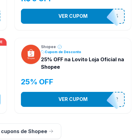
VER CUPOM
PR3S3NT35
UE
Shopee
Cupom de Desconto
25% OFF na Lovito Loja Oficial na
Shopee
25% OFF
VER CUPOM
141525852
s cupons de Shopee