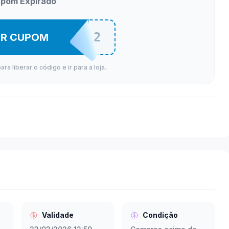
pom Expirado
SONOFFJ2
ER CUPOM
a liberar o código e ir para a loja.
Validade
Condição