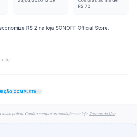
23/03/2026 12:59
Compras acima de
R$ 70
conomize R$ 2 na loja SONOFF Official Store.
mite
to de R$ 2,00 no total do carrinho, não foram
eto máximo para esse cupom.
CRIÇÃO COMPLETA
 aviso prévio. Confira sempre as condições na loja.
Termos de Uso
.