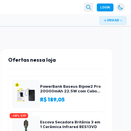
LOGIN
ENVIAR
Ofertas nessa loja
PowerBank Baseus Bipow2 Pro
20000mAh 22.5W com Cabo
Integrado e Display Digital
R$ 189,05
EnerFill FC51
-38% OFF
Escova Secadora Britânia 3 em
1 Cerâmica Infrared BES13VD