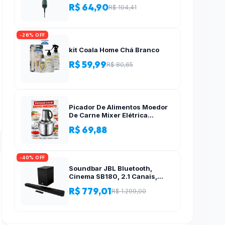
R$ 64,90
R$ 104,41
-26% OFF
kit Coala Home Chá Branco
R$ 59,99
R$ 80,65
Picador De Alimentos Moedor
De Carne Mixer Elétrica
Processador Cozinha Casa
R$ 69,88
Alho – 110v-220v
-40% OFF
Soundbar JBL Bluetooth,
Cinema SB180, 2.1 Canais,
Subwoofer de 6,5″ Sem Fio
R$ 779,01
R$ 1.299,00
110W RMS