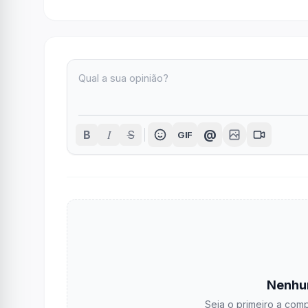
I
@
B
S
GIF
Nenhu
Seja o primeiro a comp