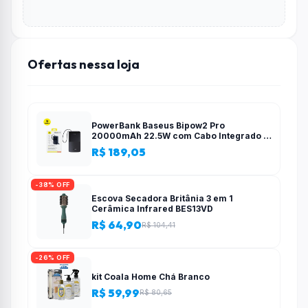
Ofertas nessa loja
PowerBank Baseus Bipow2 Pro
20000mAh 22.5W com Cabo Integrado e
Display Digital EnerFill FC51
R$ 189,05
-38% OFF
Escova Secadora Britânia 3 em 1
Cerâmica Infrared BES13VD
R$ 64,90
R$ 104,41
-26% OFF
kit Coala Home Chá Branco
R$ 59,99
R$ 80,65