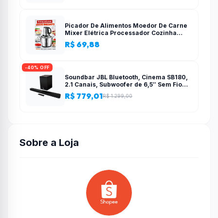
Picador De Alimentos Moedor De Carne
Mixer Elétrica Processador Cozinha
Casa Alho – 110v-220v
R$ 69,88
-40% OFF
Soundbar JBL Bluetooth, Cinema SB180,
2.1 Canais, Subwoofer de 6,5″ Sem Fio
110W RMS
R$ 779,01
R$ 1.299,00
Sobre a Loja