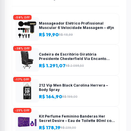
-59% OFF
Massageador Elétrico Profissional
Muscular 6 Velocidade Massagem – dfjn
R$ 19,90
R$ 48,99
-38% OFF
Cadeira de Escritório Giratória
Presidente Chesterfield Via Encanto
Preta
R$ 1.291,07
R$ 2.098,50
-17% OFF
212 Vip Men Black Carolina Herrera –
Body Spray
R$ 164,90
R$ 199,00
-25% OFF
Kit Perfume Feminino Banderas Her
Secret Desire – Eau de Toilette 80ml com
Desodorante
R$ 178,19
R$ 239,00