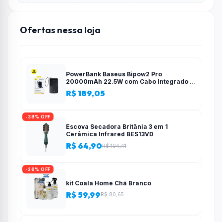
Ofertas nessa loja
PowerBank Baseus Bipow2 Pro
20000mAh 22.5W com Cabo Integrado e
Display Digital EnerFill FC51
R$ 189,05
-38% OFF
Escova Secadora Britânia 3 em 1
Cerâmica Infrared BES13VD
R$ 64,90
R$ 104,41
-26% OFF
kit Coala Home Chá Branco
R$ 59,99
R$ 80,65