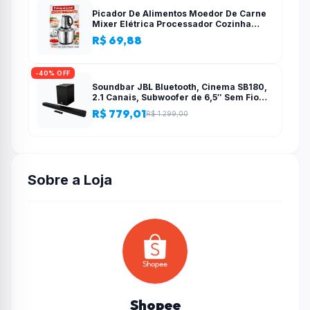
Picador De Alimentos Moedor De Carne
Mixer Elétrica Processador Cozinha
Casa Alho – 110v-220v
R$ 69,88
-40% OFF
Soundbar JBL Bluetooth, Cinema SB180,
2.1 Canais, Subwoofer de 6,5″ Sem Fio
110W RMS
R$ 779,01
R$ 1.299,00
Sobre a Loja
Shopee