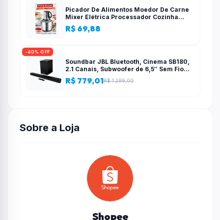
Picador De Alimentos Moedor De Carne
Mixer Elétrica Processador Cozinha
Casa Alho – 110v-220v
R$ 69,88
-40% OFF
Soundbar JBL Bluetooth, Cinema SB180,
2.1 Canais, Subwoofer de 6,5″ Sem Fio
110W RMS
R$ 779,01
R$ 1.299,00
Sobre a Loja
Shopee