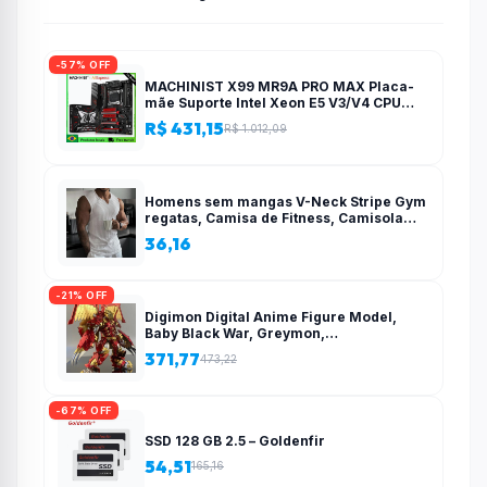
-57% OFF
MACHINIST X99 MR9A PRO MAX Placa-
mãe Suporte Intel Xeon E5 V3/V4 CPU
LGA 2011-3 Processador DDR4 Quatro
R$ 431,15
R$ 1.012,09
canais RAM NVME M.2
Homens sem mangas V-Neck Stripe Gym
regatas, Camisa de Fitness, Camisola
esportiva, Roupas de ginástica, Colete de
36,16
treinamento, Novo, Verão, 2022 –
AliExpress 200000343
-21% OFF
Digimon Digital Anime Figure Model,
Baby Black War, Greymon,
Misericordioso Mode Action Brinquedos
371,77
473,22
colecionáveis para crianças, Infância
infantil – AliExpress 26
-67% OFF
SSD 128 GB 2.5 – Goldenfir
54,51
165,16