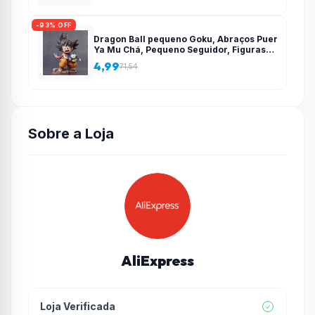
-93% OFF
Dragon Ball pequeno Goku, Abraços Puer
Ya Mu Chá, Pequeno Seguidor, Figuras
Estátua, Modelo PVC, Coleção
4,99
71,54
Brinquedos Presente, 15cm – AliExpress
Sobre a Loja
AliExpress
Loja Verificada