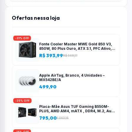
Ofertas nessa loja
-31% OFF
Fonte Cooler Master MWE Gold 850 V3,
850W, 80 Plus Ouro, ATX 3.1, PFC Ativo,
Preto – MPE-8506-ACAG-BBR
R$ 393,99
R$ 568,17
Apple AirTag, Branco, 4 Unidades –
MX542BE/A
499,90
-25% OFF
Placa-Mãe Asus TUF Gaming B550M-
PLUS, AMD AM4, mATX , DDR4, M.2, Aura
para fita RGB – 90MB14A0-C1BAY0
795,00
1.063,16
-15% OFF