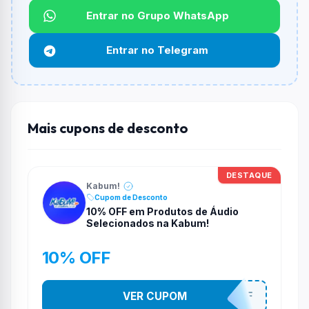
Qual é o desconto máximo?
Entrar no Grupo WhatsApp
Não informado ou sem limite.
Entrar no Telegram
Funciona em qualquer produto?
Não necessariamente. Depende de itens participantes
e alguns vendedores ou produtos especificos podem
não aceitar cupons.
Mais cupons de desconto
DESTAQUE
Kabum!
Cupom de Desconto
10% OFF em Produtos de Áudio
Selecionados na Kabum!
10% OFF
VER CUPOM
SOM10OFF