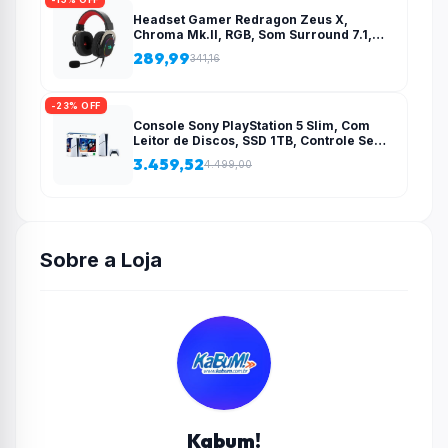
Headset Gamer Redragon Zeus X,
Chroma Mk.II, RGB, Som Surround 7.1,
Drivers 53mm, USB, Preto e Vermelho –
289,99
341,16
H510-RGB
-23% OFF
Console Sony PlayStation 5 Slim, Com
Leitor de Discos, SSD 1TB, Controle Sem
Fio DualSense + 2 Jogos – 1000038858
3.459,52
4.499,00
Sobre a Loja
Kabum!