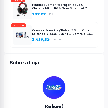
Headset Gamer Redragon Zeus X,
Chroma Mk.II, RGB, Som Surround 7.1,
Drivers 53mm, USB, Preto e Vermelho –
289,99
341,16
H510-RGB
-23% OFF
Console Sony PlayStation 5 Slim, Com
Leitor de Discos, SSD 1TB, Controle Sem
Fio DualSense + 2 Jogos – 1000038858
3.459,52
4.499,00
Sobre a Loja
Kabum!