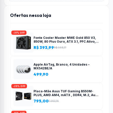
Ofertas nessa loja
-31% OFF
Fonte Cooler Master MWE Gold 850 V3,
850W, 80 Plus Ouro, ATX 3.1, PFC Ativo,
Preto – MPE-8506-ACAG-BBR
R$ 393,99
R$ 568,17
Apple AirTag, Branco, 4 Unidades –
MX542BE/A
499,90
-25% OFF
Placa-Mãe Asus TUF Gaming B550M-
PLUS, AMD AM4, mATX , DDR4, M.2, Aura
para fita RGB – 90MB14A0-C1BAY0
795,00
1.063,16
-15% OFF