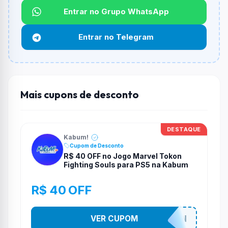
Não informado ou sem limite.
Entrar no Grupo WhatsApp
Funciona em qualquer produto?
Entrar no Telegram
Não necessariamente. Depende de itens participantes
e alguns vendedores ou produtos especificos podem
não aceitar cupons.
Mais cupons de desconto
DESTAQUE
Kabum!
Cupom de Desconto
R$ 40 OFF no Jogo Marvel Tokon
Fighting Souls para PS5 na Kabum
R$ 40 OFF
VER CUPOM
MARVELTOKON