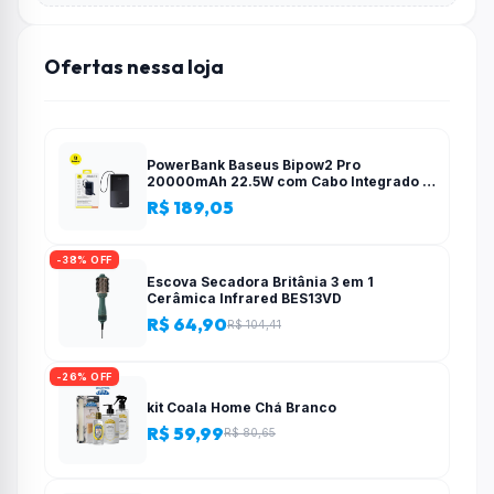
Ofertas nessa loja
PowerBank Baseus Bipow2 Pro
20000mAh 22.5W com Cabo Integrado e
Display Digital EnerFill FC51
R$ 189,05
-38% OFF
Escova Secadora Britânia 3 em 1
Cerâmica Infrared BES13VD
R$ 64,90
R$ 104,41
-26% OFF
kit Coala Home Chá Branco
R$ 59,99
R$ 80,65