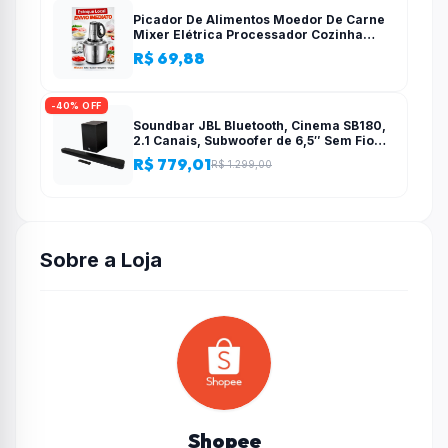
Picador De Alimentos Moedor De Carne
Mixer Elétrica Processador Cozinha
Casa Alho – 110v-220v
R$ 69,88
-40% OFF
Soundbar JBL Bluetooth, Cinema SB180,
2.1 Canais, Subwoofer de 6,5″ Sem Fio
110W RMS
R$ 779,01
R$ 1.299,00
Sobre a Loja
Shopee