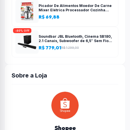
Picador De Alimentos Moedor De Carne
Mixer Elétrica Processador Cozinha
Casa Alho – 110v-220v
R$ 69,88
-40% OFF
Soundbar JBL Bluetooth, Cinema SB180,
2.1 Canais, Subwoofer de 6,5″ Sem Fio
110W RMS
R$ 779,01
R$ 1.299,00
Sobre a Loja
Shopee