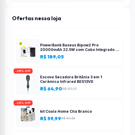
Ofertas nessa loja
PowerBank Baseus Bipow2 Pro
20000mAh 22.5W com Cabo Integrado e
Display Digital EnerFill FC51
R$ 189,05
-38% OFF
Escova Secadora Britânia 3 em 1
Cerâmica Infrared BES13VD
R$ 64,90
R$ 104,41
-26% OFF
kit Coala Home Chá Branco
R$ 59,99
R$ 80,65