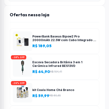
Ofertas nessa loja
PowerBank Baseus Bipow2 Pro
20000mAh 22.5W com Cabo Integrado e
Display Digital EnerFill FC51
R$ 189,05
-38% OFF
Escova Secadora Britânia 3 em 1
Cerâmica Infrared BES13VD
R$ 64,90
R$ 104,41
-26% OFF
kit Coala Home Chá Branco
R$ 59,99
R$ 80,65