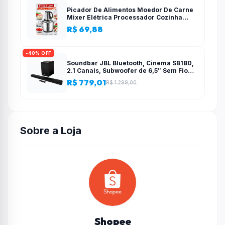
Picador De Alimentos Moedor De Carne
Mixer Elétrica Processador Cozinha
Casa Alho – 110v-220v
R$ 69,88
-40% OFF
Soundbar JBL Bluetooth, Cinema SB180,
2.1 Canais, Subwoofer de 6,5″ Sem Fio
110W RMS
R$ 779,01
R$ 1.299,00
Sobre a Loja
Shopee