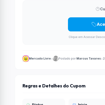
Cu
Ace
Clique em Acessar Desconto
•
•
Mercado Livre
Postado por
Marcus Tavares
2
Regras e Detalhes do Cupom
Status
Início