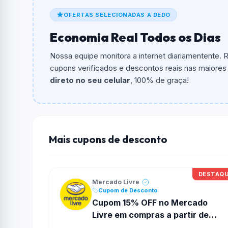
De quanto é o desconto?
OFERTAS SELECIONADAS A DEDO
O cupom dá
R$ 40,00
em compras.
Economia Real Todos os Dias
Qual é o valor minimo de compra?
O valor minimo de compra é Não exigido ou 
Nossa equipe monitora a internet diariamentente.
cupons verificados e descontos reais nas maiores l
Qual é o desconto máximo?
direto no seu celular
, 100% de graça!
Não informado ou sem limite.
Funciona em qualquer produto?
Não necessariamente. Depende de itens partic
podem não aceitar cupons.
Mais cupons de desconto
DESTAQ
Mercado Livre
Cupom de Desconto
Cupom 15% OFF no Mercado
Livre em compras a partir de
R$59