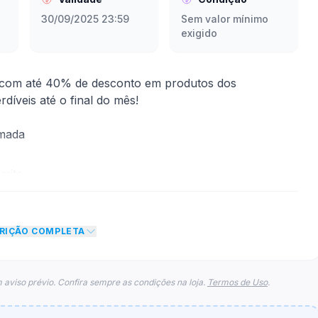
30/09/2025 23:59
Sem valor mínimo
exigido
e com até 40% de desconto em produtos dos
díveis até o final do mês!
rmada
mite
 desconto de R$ 40,00 no total do carrinho, não
CRIÇÃO COMPLETA
o de teto máximo para esse cupom.
 aviso prévio. Confira sempre as condições na loja.
Termos de Uso
.