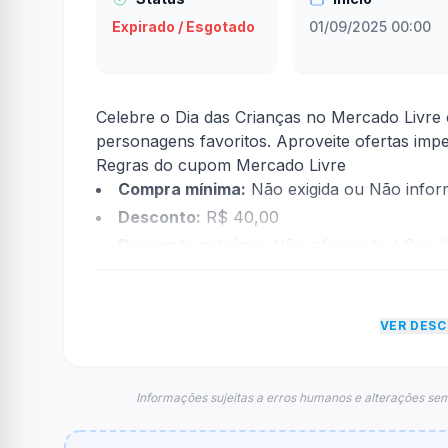
Expirado / Esgotado
01/09/2025 00:00
Celebre o Dia das Crianças no Mercado Livr
personagens favoritos. Aproveite ofertas imper
Regras do cupom Mercado Livre
Compra mínima:
Não exigida ou Não info
Desconto:
R$ 40,00
Desconto máximo:
Não informado / Sem li
Vencimento:
Válido até 30/09/2025
Na prática, a empresa
Mercado Livre
dará um
VER DES
foram econtradas informações sobre restriçã
FAQ – Cupom Mercado Livre
Qual é o código de desconto?
Informações sujeitas a erros humanos e alterações sem
O código é
ativado direto no link
.