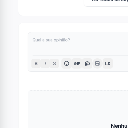
I
@
B
S
GIF
Nenhu