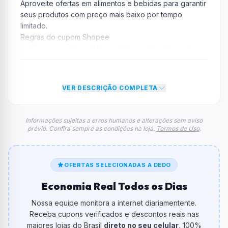
Aproveite ofertas em alimentos e bebidas para garantir
seus produtos com preço mais baixo por tempo
limitado.
Regras do cupom Shopee
Compra mínima:
Não exigida ou Não informada
Desconto:
R$ 10,00
Desconto máximo:
Não informado / Sem limite
Vencimento:
Válido até 23/03/2026
VER DESCRIÇÃO COMPLETA
Na prática, a empresa
Shopee
dará um desconto de
R$ 10,00 no total do carrinho, não foram econtradas
Informações sujeitas a erros humanos e alterações sem aviso
prévio. Confira sempre as condições na loja.
Termos de Uso
.
informações sobre restrição de teto máximo para esse
cupom.
FAQ – Cupom Shopee
Qual é o código de desconto?
OFERTAS SELECIONADAS A DEDO
O código é
PASCOASHO
.
Economia Real Todos os Dias
De quanto é o desconto?
Nossa equipe monitora a internet diariamentente.
O cupom dá
R$ 10,00
em compras.
Receba cupons verificados e descontos reais nas
maiores lojas do Brasil
direto no seu celular
, 100%