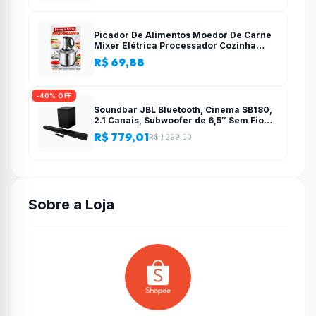
Picador De Alimentos Moedor De Carne
Mixer Elétrica Processador Cozinha
Casa Alho – 110v-220v
R$ 69,88
-40% OFF
Soundbar JBL Bluetooth, Cinema SB180,
2.1 Canais, Subwoofer de 6,5″ Sem Fio
110W RMS
R$ 779,01
R$ 1.299,00
Sobre a Loja