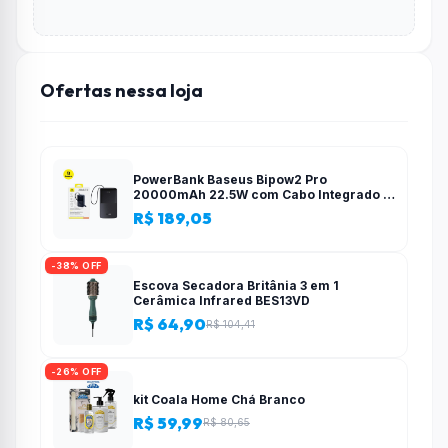
Ofertas nessa loja
PowerBank Baseus Bipow2 Pro
20000mAh 22.5W com Cabo Integrado e
Display Digital EnerFill FC51
R$ 189,05
-38% OFF
Escova Secadora Britânia 3 em 1
Cerâmica Infrared BES13VD
R$ 64,90
R$ 104,41
-26% OFF
kit Coala Home Chá Branco
R$ 59,99
R$ 80,65