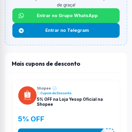
Qual é o valor minimo de compra?
de graça!
O valor minimo de compra é Não exigido ou Não
informado.
Entrar no Grupo WhatsApp
Qual é o desconto máximo?
Entrar no Telegram
Não informado ou sem limite.
Funciona em qualquer produto?
Não necessariamente. Depende de itens participantes
e alguns vendedores ou produtos especificos podem
Mais cupons de desconto
não aceitar cupons.
Shopee
Cupom de Desconto
5% OFF na Loja Yesop Oficial na
Shopee
5% OFF