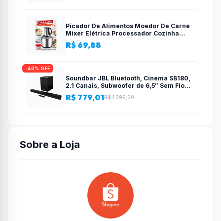
Picador De Alimentos Moedor De Carne
Mixer Elétrica Processador Cozinha
Casa Alho – 110v-220v
R$ 69,88
-40% OFF
Soundbar JBL Bluetooth, Cinema SB180,
2.1 Canais, Subwoofer de 6,5″ Sem Fio
110W RMS
R$ 779,01
R$ 1.299,00
Sobre a Loja