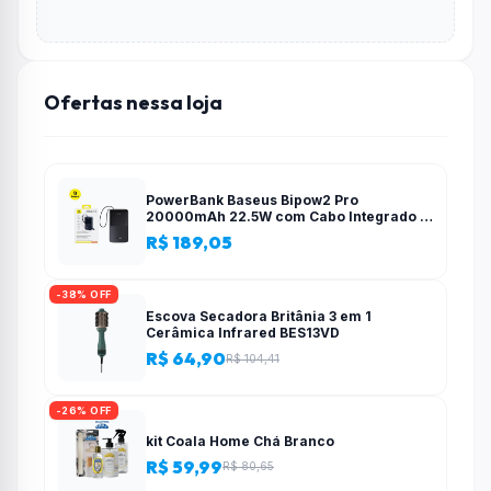
Ofertas nessa loja
PowerBank Baseus Bipow2 Pro
20000mAh 22.5W com Cabo Integrado e
Display Digital EnerFill FC51
R$ 189,05
-38% OFF
Escova Secadora Britânia 3 em 1
Cerâmica Infrared BES13VD
R$ 64,90
R$ 104,41
-26% OFF
kit Coala Home Chá Branco
R$ 59,99
R$ 80,65