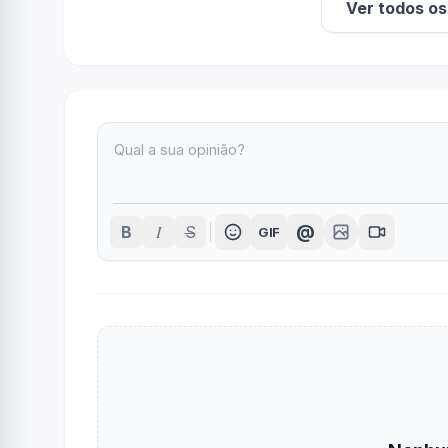
Ver todos o
I
@
B
S
GIF