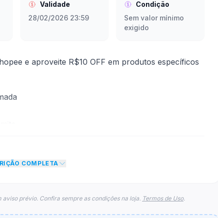
Validade
Condição
28/02/2026 23:59
Sem valor mínimo
exigido
opee e aproveite R$10 OFF em produtos específicos
rmada
mite
to de R$ 10,00 no total do carrinho, não foram
CRIÇÃO COMPLETA
eto máximo para esse cupom.
 aviso prévio. Confira sempre as condições na loja.
Termos de Uso
.