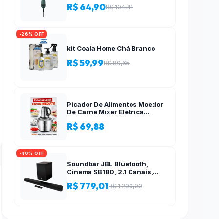
R$ 64,90
R$ 104,41
-26% OFF
kit Coala Home Chá Branco
R$ 59,99
R$ 80,65
Picador De Alimentos Moedor
De Carne Mixer Elétrica
Processador Cozinha Casa
R$ 69,88
Alho – 110v-220v
-40% OFF
Soundbar JBL Bluetooth,
Cinema SB180, 2.1 Canais,
Subwoofer de 6,5″ Sem Fio
R$ 779,01
R$ 1.299,00
110W RMS