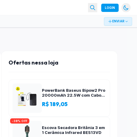
LOGIN
ENVIAR
Ofertas nessa loja
PowerBank Baseus Bipow2 Pro
20000mAh 22.5W com Cabo
Integrado e Display Digital
R$ 189,05
EnerFill FC51
-38% OFF
Escova Secadora Britânia 3 em
1 Cerâmica Infrared BES13VD