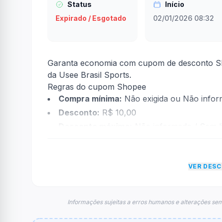
Status
Início
Expirado / Esgotado
02/01/2026 08:32
Garanta economia com cupom de desconto Sh
da Usee Brasil Sports.
Regras do cupom Shopee
Compra mínima:
Não exigida ou Não info
Desconto:
R$ 10,00
Desconto máximo:
Não informado / Sem li
Vencimento:
Válido até 28/02/2026
Na prática, a empresa
Shopee
dará um descon
VER DES
econtradas informações sobre restrição de t
FAQ – Cupom Shopee
Qual é o código de desconto?
Informações sujeitas a erros humanos e alterações sem
O código é
USEEU10BT
.