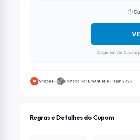
Cu
V
Clique em Ver Cupom par
•
•
Shopee
Postado por
Emanuelle
11 jan 2026
Regras e Detalhes do Cupom