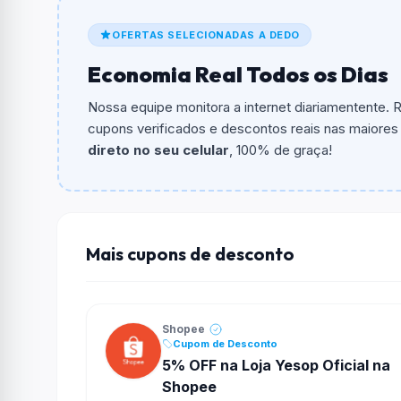
De quanto é o desconto?
OFERTAS SELECIONADAS A DEDO
O cupom dá
R$ 10,00
em compras.
Economia Real Todos os Dias
Qual é o valor minimo de compra?
O valor minimo de compra é Não exigido ou 
Nossa equipe monitora a internet diariamentente.
cupons verificados e descontos reais nas maiores l
Qual é o desconto máximo?
direto no seu celular
, 100% de graça!
Não informado ou sem limite.
Funciona em qualquer produto?
Não necessariamente. Depende de itens partic
podem não aceitar cupons.
Mais cupons de desconto
Shopee
Cupom de Desconto
5% OFF na Loja Yesop Oficial na
Shopee