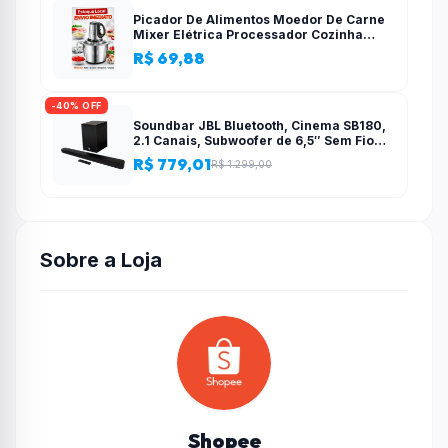
Picador De Alimentos Moedor De Carne
Mixer Elétrica Processador Cozinha
Casa Alho – 110v-220v
R$ 69,88
-40% OFF
Soundbar JBL Bluetooth, Cinema SB180,
2.1 Canais, Subwoofer de 6,5″ Sem Fio
110W RMS
R$ 779,01
R$ 1.299,00
Sobre a Loja
Shopee