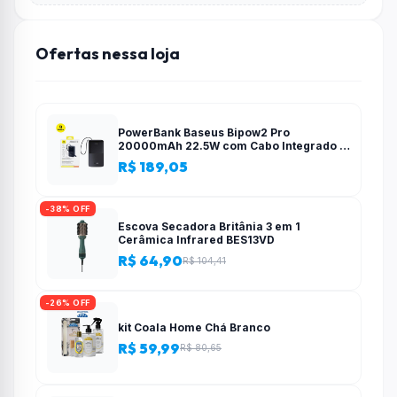
Ofertas nessa loja
PowerBank Baseus Bipow2 Pro
20000mAh 22.5W com Cabo Integrado e
Display Digital EnerFill FC51
R$ 189,05
-38% OFF
Escova Secadora Britânia 3 em 1
Cerâmica Infrared BES13VD
R$ 64,90
R$ 104,41
-26% OFF
kit Coala Home Chá Branco
R$ 59,99
R$ 80,65