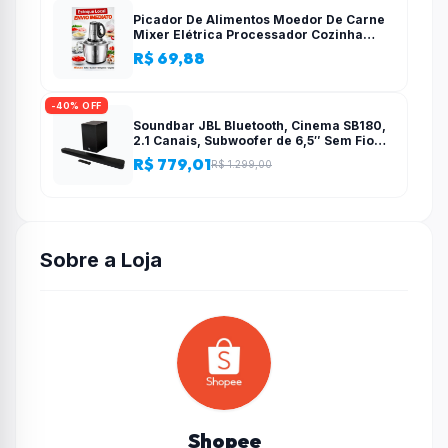
Picador De Alimentos Moedor De Carne
Mixer Elétrica Processador Cozinha
Casa Alho – 110v-220v
R$ 69,88
-40% OFF
Soundbar JBL Bluetooth, Cinema SB180,
2.1 Canais, Subwoofer de 6,5″ Sem Fio
110W RMS
R$ 779,01
R$ 1.299,00
Sobre a Loja
Shopee