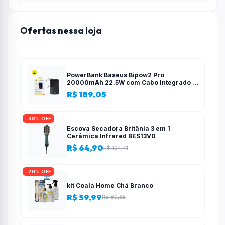
Ofertas nessa loja
PowerBank Baseus Bipow2 Pro
20000mAh 22.5W com Cabo Integrado e
Display Digital EnerFill FC51
R$ 189,05
-38% OFF
Escova Secadora Britânia 3 em 1
Cerâmica Infrared BES13VD
R$ 64,90
R$ 104,41
-26% OFF
kit Coala Home Chá Branco
R$ 59,99
R$ 80,65