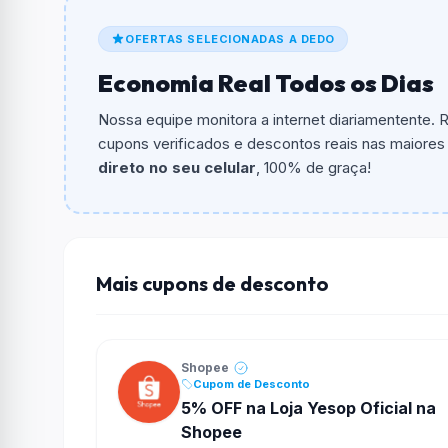
O cupom dá
R$ 1.000,00
em compras.
OFERTAS SELECIONADAS A DEDO
Qual é o valor minimo de compra?
Economia Real Todos os Dias
O valor minimo de compra é R$ 1.100,00.
Nossa equipe monitora a internet diariamentente.
Qual é o desconto máximo?
cupons verificados e descontos reais nas maiores l
Não informado ou sem limite.
direto no seu celular
, 100% de graça!
Funciona em qualquer produto?
Não necessariamente. Depende de itens partic
podem não aceitar cupons.
Mais cupons de desconto
Shopee
Cupom de Desconto
5% OFF na Loja Yesop Oficial na
Shopee