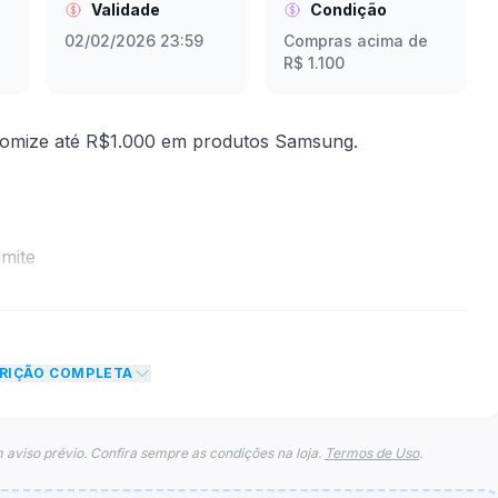
Validade
Condição
02/02/2026 23:59
Compras acima de
R$ 1.100
omize até R$1.000 em produtos Samsung.
mite
to de R$ 1.000,00 no total do carrinho, não foram
eto máximo para esse cupom.
CRIÇÃO COMPLETA
 aviso prévio. Confira sempre as condições na loja.
Termos de Uso
.