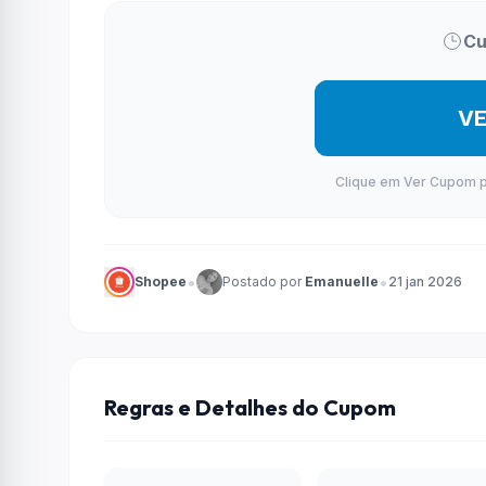
Cu
V
Clique em Ver Cupom par
•
•
Shopee
Postado por
Emanuelle
21 jan 2026
Regras e Detalhes do Cupom