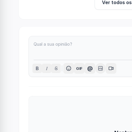
Ver todos o
I
@
B
S
GIF