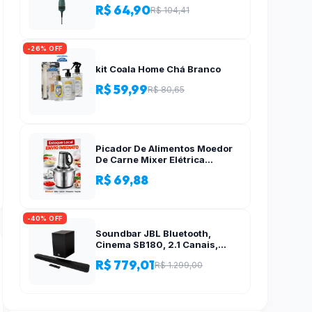
R$ 64,90
R$ 104,41
-26% OFF
kit Coala Home Chá Branco
R$ 59,99
R$ 80,65
Picador De Alimentos Moedor
De Carne Mixer Elétrica
Processador Cozinha Casa
R$ 69,88
Alho – 110v-220v
-40% OFF
Soundbar JBL Bluetooth,
Cinema SB180, 2.1 Canais,
Subwoofer de 6,5″ Sem Fio
R$ 779,01
R$ 1.299,00
110W RMS