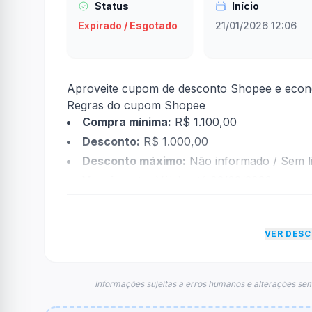
Status
Início
Expirado / Esgotado
21/01/2026 12:06
Aproveite cupom de desconto Shopee e econ
Regras do cupom Shopee
Compra mínima:
R$ 1.100,00
Desconto:
R$ 1.000,00
Desconto máximo:
Não informado / Sem li
Vencimento:
Válido até 02/02/2026
Na prática, a empresa
Shopee
dará um descon
econtradas informações sobre restrição de t
VER DES
FAQ – Cupom Shopee
Qual é o código de desconto?
O código é
SAMSSSG1
.
Informações sujeitas a erros humanos e alterações sem
De quanto é o desconto?