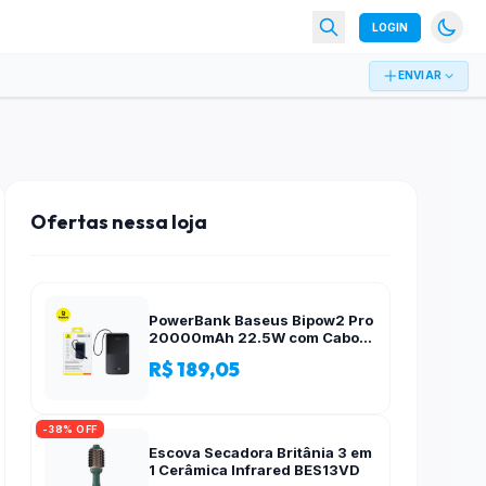
LOGIN
ENVIAR
Ofertas nessa loja
PowerBank Baseus Bipow2 Pro
20000mAh 22.5W com Cabo
Integrado e Display Digital
R$ 189,05
EnerFill FC51
-38% OFF
Escova Secadora Britânia 3 em
1 Cerâmica Infrared BES13VD