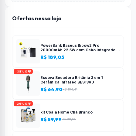
Ofertas nessa loja
PowerBank Baseus Bipow2 Pro
20000mAh 22.5W com Cabo Integrado e
Display Digital EnerFill FC51
R$ 189,05
-38% OFF
Escova Secadora Britânia 3 em 1
Cerâmica Infrared BES13VD
R$ 64,90
R$ 104,41
-26% OFF
kit Coala Home Chá Branco
R$ 59,99
R$ 80,65