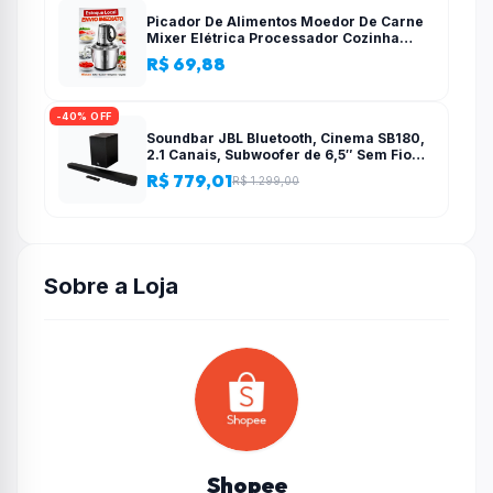
Picador De Alimentos Moedor De Carne
Mixer Elétrica Processador Cozinha
Casa Alho – 110v-220v
R$ 69,88
-40% OFF
Soundbar JBL Bluetooth, Cinema SB180,
2.1 Canais, Subwoofer de 6,5″ Sem Fio
110W RMS
R$ 779,01
R$ 1.299,00
Sobre a Loja
Shopee