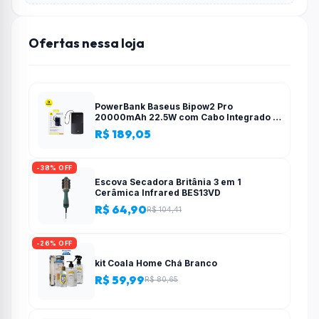
Ofertas nessa loja
PowerBank Baseus Bipow2 Pro
20000mAh 22.5W com Cabo Integrado e
Display Digital EnerFill FC51
R$ 189,05
-38% OFF
Escova Secadora Britânia 3 em 1
Cerâmica Infrared BES13VD
R$ 64,90
R$ 104,41
-26% OFF
kit Coala Home Chá Branco
R$ 59,99
R$ 80,65