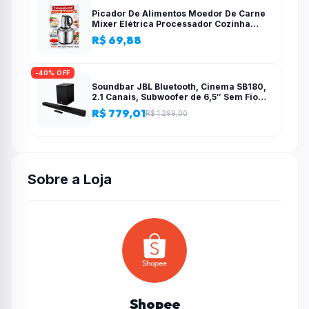
Picador De Alimentos Moedor De Carne
Mixer Elétrica Processador Cozinha
Casa Alho – 110v-220v
R$ 69,88
-40% OFF
Soundbar JBL Bluetooth, Cinema SB180,
2.1 Canais, Subwoofer de 6,5″ Sem Fio
110W RMS
R$ 779,01
R$ 1.299,00
Sobre a Loja
Shopee