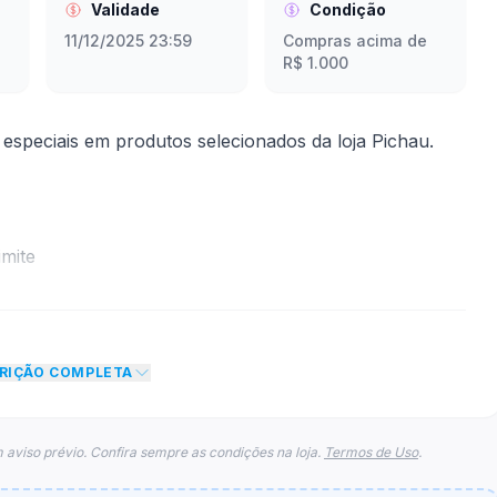
Validade
Condição
11/12/2025 23:59
Compras acima de
R$ 1.000
especiais em produtos selecionados da loja Pichau.
mite
to de R$ 100,00 no total do carrinho, não foram
eto máximo para esse cupom.
CRIÇÃO COMPLETA
 aviso prévio. Confira sempre as condições na loja.
Termos de Uso
.