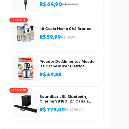
R$ 64,90
R$ 104,41
-26% OFF
kit Coala Home Chá Branco
R$ 59,99
R$ 80,65
Picador De Alimentos Moedor
De Carne Mixer Elétrica
Processador Cozinha Casa
R$ 69,88
Alho – 110v-220v
-40% OFF
Soundbar JBL Bluetooth,
Cinema SB180, 2.1 Canais,
Subwoofer de 6,5″ Sem Fio
R$ 779,01
R$ 1.299,00
110W RMS