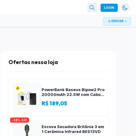
LOGIN
ENVIAR
Ofertas nessa loja
PowerBank Baseus Bipow2 Pro
20000mAh 22.5W com Cabo
Integrado e Display Digital
R$ 189,05
EnerFill FC51
-38% OFF
Escova Secadora Britânia 3 em
1 Cerâmica Infrared BES13VD