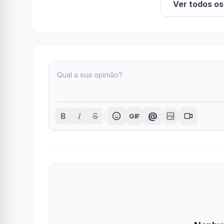
Ver todos o
I
@
B
S
GIF