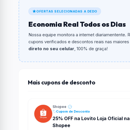
O cupom dá
R$ 100,00
em compras.
OFERTAS SELECIONADAS A DEDO
Qual é o valor minimo de compra?
Economia Real Todos os Dias
O valor minimo de compra é R$ 1.000,00.
Nossa equipe monitora a internet diariamentente.
Qual é o desconto máximo?
cupons verificados e descontos reais nas maiores l
Não informado ou sem limite.
direto no seu celular
, 100% de graça!
Funciona em qualquer produto?
Não necessariamente. Depende de itens partic
podem não aceitar cupons.
Mais cupons de desconto
Shopee
Cupom de Desconto
25% OFF na Lovito Loja Oficial na
Shopee