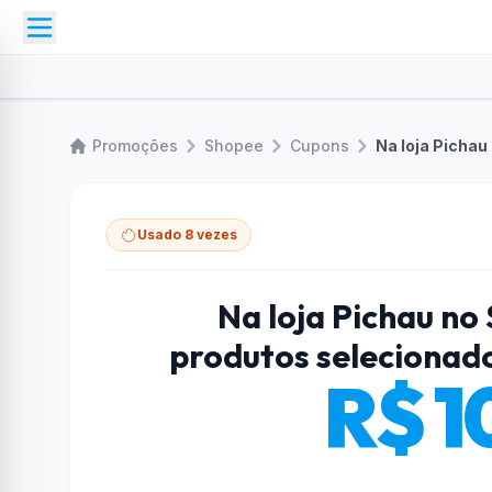
Promoções
Shopee
Cupons
Usado 8 vezes
Na loja Pichau n
produtos selecionad
R$ 1