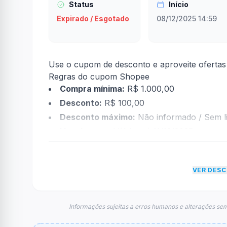
Status
Início
Expirado / Esgotado
08/12/2025 14:59
Use o cupom de desconto e aproveite ofertas 
Regras do cupom Shopee
Compra mínima:
R$ 1.000,00
Desconto:
R$ 100,00
Desconto máximo:
Não informado / Sem li
Vencimento:
Válido até 11/12/2025
Na prática, a empresa
Shopee
dará um descon
econtradas informações sobre restrição de t
VER DES
FAQ – Cupom Shopee
Qual é o código de desconto?
O código é
PICHUP100
.
Informações sujeitas a erros humanos e alterações sem
De quanto é o desconto?