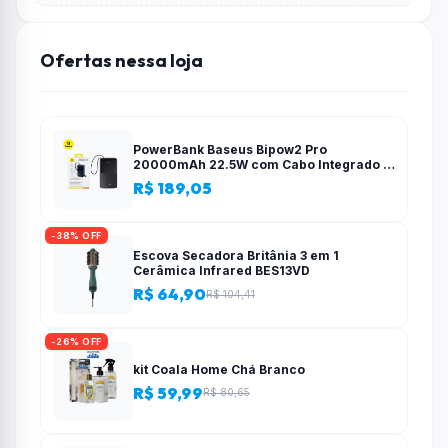
Ofertas nessa loja
PowerBank Baseus Bipow2 Pro
20000mAh 22.5W com Cabo Integrado e
Display Digital EnerFill FC51
R$ 189,05
-38% OFF
Escova Secadora Britânia 3 em 1
Cerâmica Infrared BES13VD
R$ 64,90
R$ 104,41
-26% OFF
kit Coala Home Chá Branco
R$ 59,99
R$ 80,65