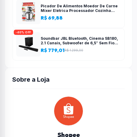
Picador De Alimentos Moedor De Carne
Mixer Elétrica Processador Cozinha
Casa Alho – 110v-220v
R$ 69,88
-40% OFF
Soundbar JBL Bluetooth, Cinema SB180,
2.1 Canais, Subwoofer de 6,5″ Sem Fio
110W RMS
R$ 779,01
R$ 1.299,00
Sobre a Loja
Shopee