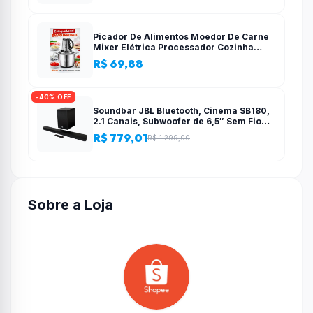
Picador De Alimentos Moedor De Carne
Mixer Elétrica Processador Cozinha
Casa Alho – 110v-220v
R$ 69,88
-40% OFF
Soundbar JBL Bluetooth, Cinema SB180,
2.1 Canais, Subwoofer de 6,5″ Sem Fio
110W RMS
R$ 779,01
R$ 1.299,00
Sobre a Loja