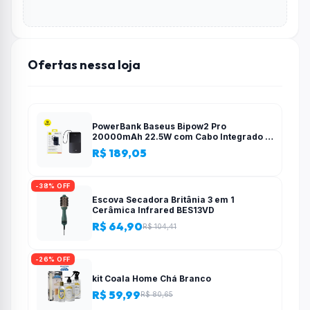
Ofertas nessa loja
PowerBank Baseus Bipow2 Pro
20000mAh 22.5W com Cabo Integrado e
Display Digital EnerFill FC51
R$ 189,05
-38% OFF
Escova Secadora Britânia 3 em 1
Cerâmica Infrared BES13VD
R$ 64,90
R$ 104,41
-26% OFF
kit Coala Home Chá Branco
R$ 59,99
R$ 80,65