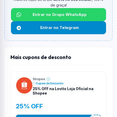
informado.
de graça!
Qual é o desconto máximo?
Entrar no Grupo WhatsApp
Não informado ou sem limite.
Entrar no Telegram
Funciona em qualquer produto?
Não necessariamente. Depende de itens participantes
e alguns vendedores ou produtos especificos podem
não aceitar cupons.
Mais cupons de desconto
Shopee
Cupom de Desconto
25% OFF na Lovito Loja Oficial na
Shopee
25% OFF