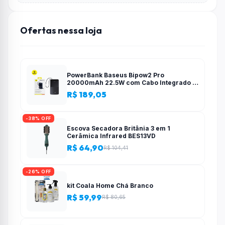
Ofertas nessa loja
PowerBank Baseus Bipow2 Pro
20000mAh 22.5W com Cabo Integrado e
Display Digital EnerFill FC51
R$ 189,05
-38% OFF
Escova Secadora Britânia 3 em 1
Cerâmica Infrared BES13VD
R$ 64,90
R$ 104,41
-26% OFF
kit Coala Home Chá Branco
R$ 59,99
R$ 80,65