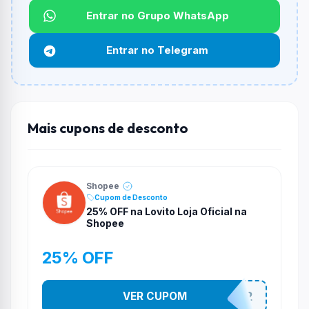
Não informado ou sem limite.
Entrar no Grupo WhatsApp
Funciona em qualquer produto?
Entrar no Telegram
Não necessariamente. Depende de itens participantes
e alguns vendedores ou produtos especificos podem
não aceitar cupons.
Mais cupons de desconto
Shopee
Cupom de Desconto
25% OFF na Lovito Loja Oficial na
Shopee
25% OFF
VER CUPOM
141525852