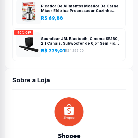
Picador De Alimentos Moedor De Carne
Mixer Elétrica Processador Cozinha
Casa Alho – 110v-220v
R$ 69,88
-40% OFF
Soundbar JBL Bluetooth, Cinema SB180,
2.1 Canais, Subwoofer de 6,5″ Sem Fio
110W RMS
R$ 779,01
R$ 1.299,00
Sobre a Loja
Shopee